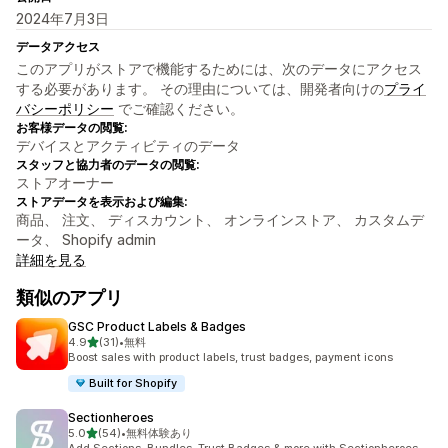
2024年7月3日
データアクセス
このアプリがストアで機能するためには、次のデータにアクセス
する必要があります。 その理由については、開発者向けの
プライ
バシーポリシー
でご確認ください。
お客様データの閲覧:
デバイスとアクティビティのデータ
スタッフと協力者のデータの閲覧:
ストアオーナー
ストアデータを表示および編集:
商品、 注文、 ディスカウント、 オンラインストア、 カスタムデ
ータ、 Shopify admin
詳細を見る
類似のアプリ
GSC Product Labels & Badges
5つ星中
4.9
(31)
•
無料
合計レビュー数：31件
Boost sales with product labels, trust badges, payment icons
Built for Shopify
Sectionheroes
5つ星中
5.0
(54)
•
無料体験あり
合計レビュー数：54件