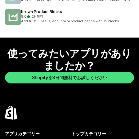
Add Sections, Bundles, Trust Badges & more with Sectionheroes
Krown Product Blocks
5つ星中
5.0
(2)
•
無料
合計レビュー数：2件
Add trust, upsells, and info to product pages with 15 blocks
使ってみたいアプリがあり
ましたか？
Shopifyを3日間無料でお試しください
アプリカテゴリー
トップカテゴリー