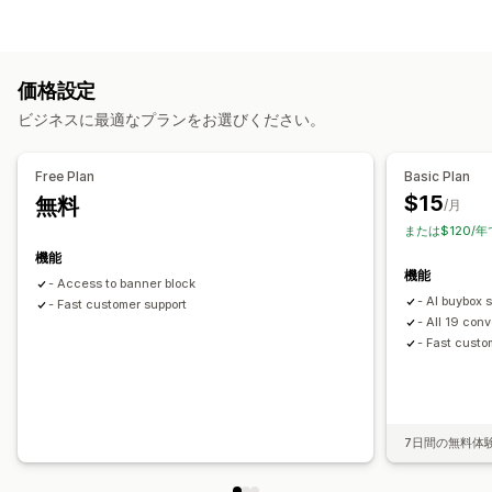
商品ページ
価格設定ページ
テーマセクション
アイコンタイプ
ページ管理
カスタム
保証
決済
商品の特徴
セールバナー
セキュリティ
編集ツール
要素
テンプレート
カスタムコード
スニペット
価格設定
配送
SNS
信頼
保証
AI生成
モバイル対応
分析
ビジネスに最適なプランをお選びください。
カスタマイズ
アニメーション
背景
境界線
色
カスタムテキスト
フォント
Free Plan
Basic Plan
スタイル
サイズ
ツールチップ
ファイルのアップロード
$15
無料
/月
モバイル対応
デバイス固有
スケジュール
または$120/年
機能
アイコンの位置
機能
- Access to banner block
手動配置
カスタムページ
カートページ
コレクションページ
- AI buybox 
- Fast customer support
フッター
ヘッダー
ヒーローセクション
ホームページ
- All 19 con
- Fast custo
ランディングページ
商品ページ
検索ページ
7日間の無料体