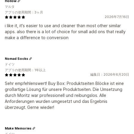
Hollow
マルタ
アプリの使用期間：3ヶ月
2026年7月16日
i like it, it's easier to use and cleaner than most other similar
apps. also there is a lot of choice for small add ons that really
make a difference to conversion
Nomad Socks
ドイツ
アプリの使用期間：1年以上
編集日：2026年6月20日
Sehr empfehlenswert! Buy Box: Produktseiten Blöcke ist eine
großartige Lösung für unsere Produktseiten. Die Umsetzung
durch Moritz war professionell und reibungslos. Alle
Anforderungen wurden umgesetzt und das Ergebnis
überzeugt. Gerne wieder!
Make Memories