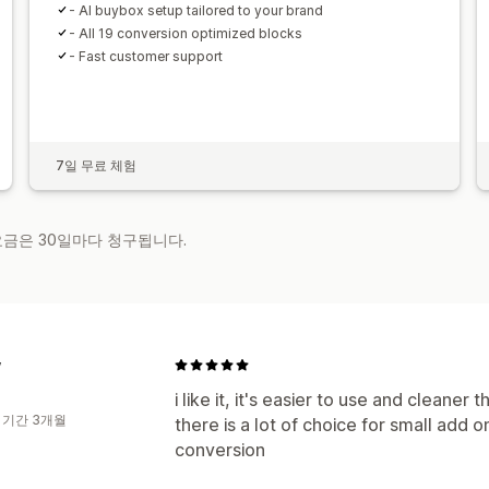
- AI buybox setup tailored to your brand
- All 19 conversion optimized blocks
- Fast customer support
7일 무료 체험
 요금은 30일마다 청구됩니다.
w
i like it, it's easier to use and cleaner
 기간 3개월
there is a lot of choice for small add 
conversion