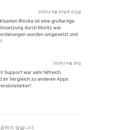
2026년 6월 20일에 편집됨
tseiten Blöcke ist eine großartige
 Umsetzung durch Moritz war
Anforderungen wurden umgesetzt und
!
2026년 6월 29일
! Support war sehr hilfreich.
d im Vergleich zu anderen Apps
versionstärker!
제공하지 않습니다.