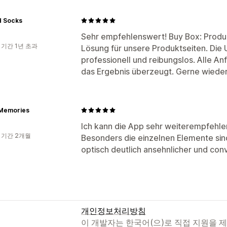
 Socks
Sehr empfehlenswert! Buy Box: Produk
 기간 1년 초과
Lösung für unsere Produktseiten. Die
professionell und reibungslos. Alle 
das Ergebnis überzeugt. Gerne wieder
Memories
Ich kann die App sehr weiterempfehlen
 기간 2개월
Besonders die einzelnen Elemente sin
optisch deutlich ansehnlicher und con
개인정보처리방침
이 개발자는 한국어(으)로 직접 지원을 