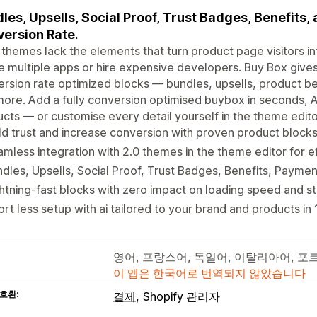
les, Upsells, Social Proof, Trust Badges, Benefits
ersion Rate.
themes lack the elements that turn product page visitors in
e multiple apps or hire expensive developers. Buy Box give
rsion rate optimized blocks — bundles, upsells, product ben
ore. Add a fully conversion optimised buybox in seconds, A
cts — or customise every detail yourself in the theme edito
ld trust and increase conversion with proven product block
mless integration with 2.0 themes in the theme editor for e
dles, Upsells, Social Proof, Trust Badges, Benefits, Payment
htning-fast blocks with zero impact on loading speed and 
ort less setup with ai tailored to your brand and products in 
영어, 프랑스어, 독일어, 이탈리아어, 포
이 앱은 한국어로 번역되지 않았습니다
호환:
결제
Shopify 관리자