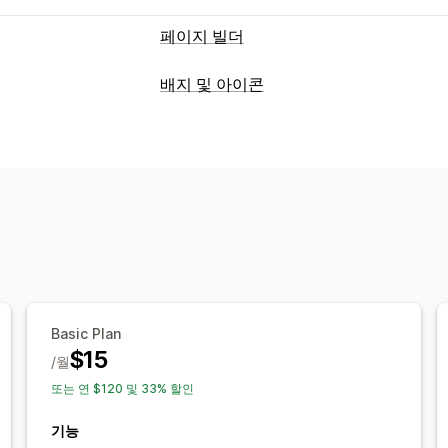
페이지 빌더
페이지 유형
배지 및 아이콘
제품 페이지
요금제 페이지
테마 섹션
아이콘 유형
페이지 관리
맞춤형
품질 보증
결제
제품 기능
사이
편집기 도구
요소
템플릿
사용자 지정 
보증 기간
모바일 반응형
분석
맞춤 설정
애니메이션
배경
테두리
색상
사용자 
툴팁
파일 업로드
모바일 반응형
장치
아이콘 위치
Basic Plan
수동 위치
사용자 지정 페이지
카트 페
$15
/월
주요 섹션
홈페이지
방문 페이지
제품 
또는 연 $120 및 33% 할인
기능