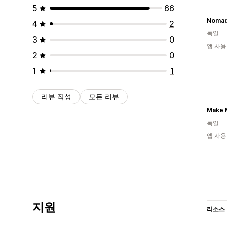
5
66
Nomad
4
2
독일
3
0
앱 사용
2
0
1
1
리뷰 작성
모든 리뷰
Make 
독일
앱 사용
지원
리소스