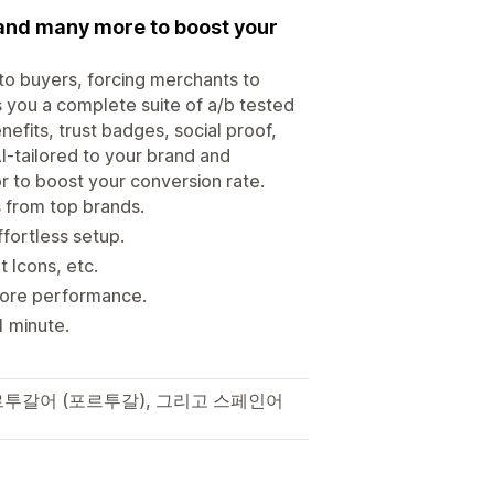
, and many more to boost your
to buyers, forcing merchants to
s you a complete suite of a/b tested
efits, trust badges, social proof,
I-tailored to your brand and
r to boost your conversion rate.
s from top brands.
ffortless setup.
 Icons, etc.
store performance.
1 minute.
르투갈어 (포르투갈), 그리고 스페인어