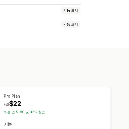
기능 표시
기능 표시
트 배너
보안
배송
소셜 미디어
신뢰
코드
코드 조각
AI 생성
지정 텍스트
글꼴
스타일링
사이즈
별
일정
Pro Plan
이지
컬렉션 페이지
바닥글
머리글
$22
/월
페이지
검색 페이지
또는 연 $180 및 32% 할인
기능