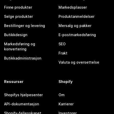
Finne produkter
Markedsplasser
Selge produkter
Produktanmeldelser
Bestillinger og levering
Mersalg og pakker
Butikkdesign
E-postmarkedsføring
Markedsføring og
SEO
konvertering
Frakt
Butikkadministrasjon
Valuta og oversettelse
Ressurser
Shopify
Shopifys hjelpesenter
Om
API-dokumentasjon
Karrierer
Shopify-fellesskapet
Investorer