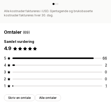
Alle kostnader faktureres i USD. Gjentagende og bruksbaserte
kostnader faktureres hver 30. dag.
Omtaler
(69)
Samlet vurdering
4.9
5
66
4
2
3
0
2
0
1
1
Skriv en omtale
Alle omtaler