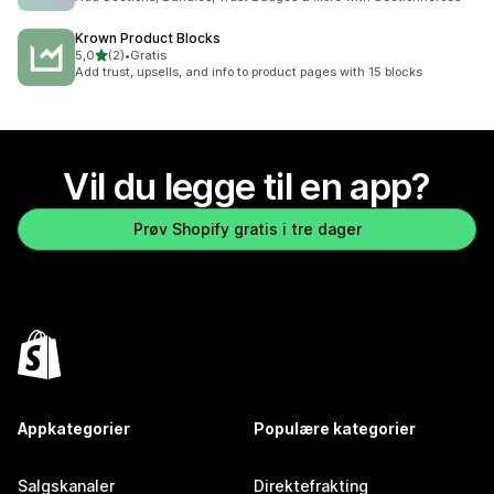
Krown Product Blocks
av 5 stjerner
5,0
(2)
•
Gratis
Totalt 2 omtaler
Add trust, upsells, and info to product pages with 15 blocks
Vil du legge til en app?
Prøv Shopify gratis i tre dager
Appkategorier
Populære kategorier
Salgskanaler
Direktefrakting