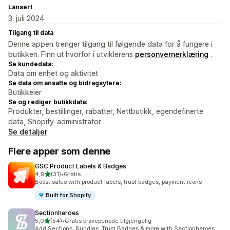
Lansert
3. juli 2024
Tilgang til data
Denne appen trenger tilgang til følgende data for å fungere i
butikken. Finn ut hvorfor i utviklerens
personvernerklæring
.
Se kundedata:
Data om enhet og aktivitet
Se data om ansatte og bidragsytere:
Butikkeier
Se og rediger butikkdata:
Produkter, bestillinger, rabatter, Nettbutikk, egendefinerte
data, Shopify-administrator
Se detaljer
Flere apper som denne
GSC Product Labels & Badges
av 5 stjerner
4,9
(31)
•
Gratis
Totalt 31 omtaler
Boost sales with product labels, trust badges, payment icons
Built for Shopify
Sectionheroes
av 5 stjerner
5,0
(54)
•
Gratis prøveperiode tilgjengelig
Totalt 54 omtaler
Add Sections, Bundles, Trust Badges & more with Sectionheroes