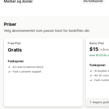
Sidetyper
Merker og ikoner
Vis funksjoner
Produktsider
Prissider
Temaseksjoner
Ikontyper
Administrere sider
Tilpasset
Garanti
Betaling
Produktegenskaper
Redigeringsverktøy
Elementer
Maler
Egendefinert kode
Priser
Salgsbanner
Sikkerhet
Frakt
Sosiale medier
Trust
Kodebiter
AI-generering
Mobilresponsiv
Analyse
Velg abonnementet som passer best for bedriften din.
Garanti
Tilpasning
Free Plan
Basic Plan
Animasjoner
Bakgrunner
Rammer
Farger
Tilpasset tekst
$15
Gratis
/ måne
Skrifttyper
Stil
Størrelse
Verktøytips
Filopplasting
eller $120/år 
Mobilresponsiv
Enhetsspesifikk
Planlegging
Funksjoner
Funksjoner
- Access to banner block
Ikonposisjon
- AI buybox 
- Fast customer support
Manuell posisjon
Egendefinerte sider
Handlekurvside
- All 19 con
- Fast custo
Samlingssider
Bunntekst
Overskrift
Hovedseksjon
Hjemmeside
Målsider
Produktsider
Søkeside
7-dagers grat