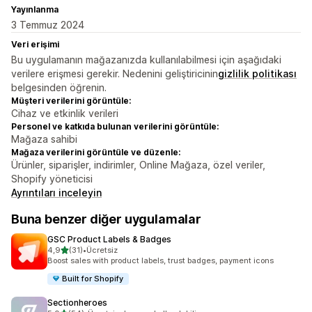
Yayınlanma
3 Temmuz 2024
Veri erişimi
Bu uygulamanın mağazanızda kullanılabilmesi için aşağıdaki
verilere erişmesi gerekir. Nedenini geliştiricinin
gizlilik politikası
belgesinden öğrenin.
Müşteri verilerini görüntüle:
Cihaz ve etkinlik verileri
Personel ve katkıda bulunan verilerini görüntüle:
Mağaza sahibi
Mağaza verilerini görüntüle ve düzenle:
Ürünler, siparişler, indirimler, Online Mağaza, özel veriler,
Shopify yöneticisi
Ayrıntıları inceleyin
Buna benzer diğer uygulamalar
GSC Product Labels & Badges
5 yıldız üzerinden
4,9
(31)
•
Ücretsiz
toplam 31 değerlendirme
Boost sales with product labels, trust badges, payment icons
Built for Shopify
Sectionheroes