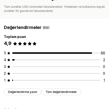
Tüm ücretler USD cinsinden faturalandırılır. Yinelenen ve kullanıma dayalı
ücretler 30 günde bir faturalandırılır.
Değerlendirmeler
(69)
Toplam puan
4,9
5
66
4
2
3
0
2
0
1
1
Değerlendirme yazın
Tüm değerlendirmeler