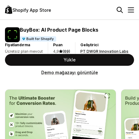
Shopify App Store
BuyBox: AI Product Page Blocks
Built for Shopify
Fiyatlandırma
Puan
Geliştirici
Ücretsiz plan mevcut
4,9
(69)
PT DWGR Innovation Labs
Yükle
Demo mağazayı görüntüle