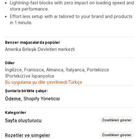
Lightning-fast blocks with zero impact on loading speed and
store performance.
Effort less setup with ai tailored to your brand and products
in 1 minute.
Benzer mağazalarda popüler
Amerika Birleşik Devletleri merkezli
Diller
İngilizce, Fransızca, Almanca, İtalyanca, Portekizce
(Portekiz)ve İspanyolca
Bu uygulama şu dile çevrilmedi:Türkçe
Şunlarla birlikte çalışır:
Ödeme
Shopify Yöneticisi
Kategoriler
Sayfa oluşturucu
Özellikleri göster
Sayfa türleri
Rozetler ve simgeler
Özellikleri göster