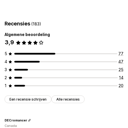
Recensies
(183)
Algemene beoordeling
3,9
5
77
4
47
3
25
2
14
1
20
Een recensie schrijven
Alle recensies
DECromancer
Canada