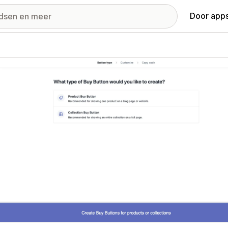
Door apps
ij met uitgelichte afbeeldingen