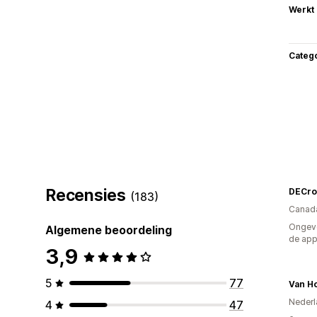
Werkt
Categ
Recensies
DECro
(183)
Canad
Ongeve
Algemene beoordeling
de ap
3,9
5
77
Nederl
4
47