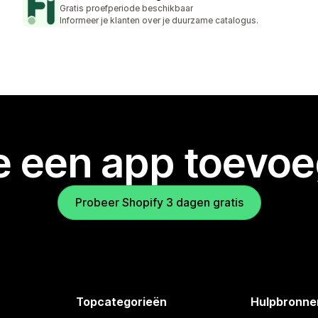
Gratis proefperiode beschikbaar
Informeer je klanten over je duurzame catalogus.
je een app toevo
Probeer Shopify 3 dagen gratis
Topcategorieën
Hulpbronne