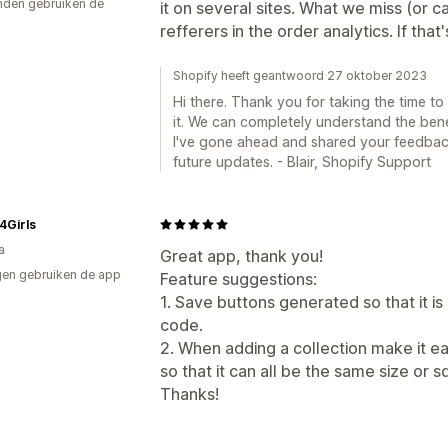
den gebruiken de
it on several sites. What we miss (or c
refferers in the order analytics. If that'
Shopify heeft geantwoord 27 oktober 2023
Hi there. Thank you for taking the time t
it. We can completely understand the benef
I've gone ahead and shared your feedback
future updates. - Blair, Shopify Support
4Girls
a
Great app, thank you!
en gebruiken de app
Feature suggestions:
1. Save buttons generated so that it is
code.
2. When adding a collection make it ea
so that it can all be the same size or s
Thanks!