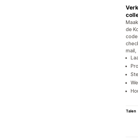
Verk
coll
Maak 
de Ko
code 
check
mail,
Laa
Pro
Ste
We
Hou
Talen