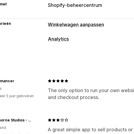
 met
Shopify-beheercentrum
orieën
Winkelwagen aanpassen
Analytics
mancer
a
The only option to run your own websit
er 5 jaar gebruiken
and checkout process.
p
Van Hoorne Studios - Webshop
and
A great simple app to sell products or