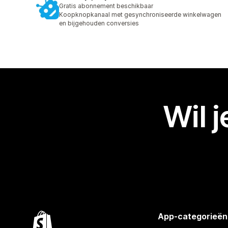
Gratis abonnement beschikbaar
Koopknopkanaal met gesynchroniseerde winkelwagen
en bijgehouden conversies
Wil 
App-categorieën