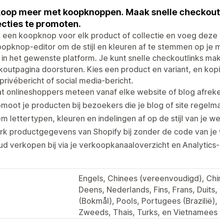
oop meer met koopknoppen. Maak snelle checkout
ecties te promoten.
een koopknop voor elk product of collectie en voeg deze 
opknop-editor om de stijl en kleuren af te stemmen op je
in het gewenste platform. Je kunt snelle checkoutlinks ma
outpagina doorsturen. Kies een product en variant, en kopi
 privébericht of social media-bericht.
t onlineshoppers meteen vanaf elke website of blog afrek
moot je producten bij bezoekers die je blog of site regelma
m lettertypen, kleuren en indelingen af op de stijl van je we
rk productgegevens van Shopify bij zonder de code van je
d verkopen bij via je verkoopkanaaloverzicht en Analytics-
Engels, Chinees (vereenvoudigd), Chin
Deens, Nederlands, Fins, Frans, Duits,
(Bokmål), Pools, Portugees (Brazilië)
Zweeds, Thais, Turks, en Vietnamees