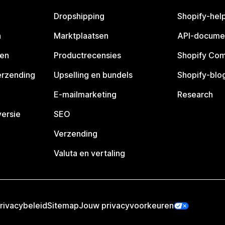
Dropshipping
Shopify-hel
n
Marktplaatsen
API-docume
pen
Productrecensies
Shopify Co
erzending
Upselling en bundels
Shopify-blo
E-mailmarketing
Research
ersie
SEO
Verzending
Valuta en vertaling
rivacybeleid
Sitemap
Jouw privacyvoorkeuren