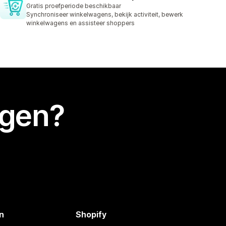
Gratis proefperiode beschikbaar
Synchroniseer winkelwagens, bekijk activiteit, bewerk
winkelwagens en assisteer shoppers
egen?
n
Shopify