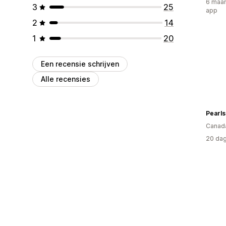
6 maan
3
25
app
2
14
1
20
Een recensie schrijven
Alle recensies
Pearls
Canad
20 dag