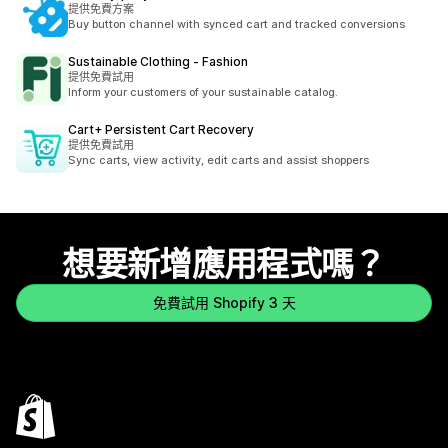
提供免費方案
Buy button channel with synced cart and tracked conversions
Sustainable Clothing ‑ Fashion
提供免費試用
Inform your customers of your sustainable catalog.
Cart+ Persistent Cart Recovery
提供免費試用
Sync carts, view activity, edit carts and assist shoppers
想要新增應用程式嗎？
免費試用 Shopify 3 天