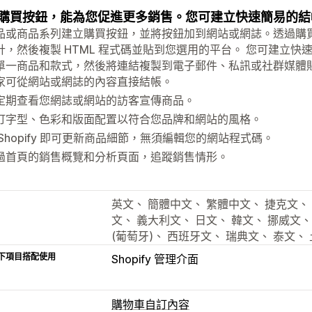
購買按鈕，能為您促進更多銷售。您可建立快速簡易的結
品或商品系列建立購買按鈕，並將按鈕加到網站或網誌。透過購
計，然後複製 HTML 程式碼並貼到您選用的平台。 您可建立
單一商品和款式，然後將連結複製到電子郵件、私訊或社群媒體
家可從網站或網誌的內容直接結帳。
定期查看您網誌或網站的訪客宣傳商品。
訂字型、色彩和版面配置以符合您品牌和網站的風格。
 Shopify 即可更新商品細節，無須編輯您的網站程式碼。
過首頁的銷售概覽和分析頁面，追蹤銷售情形。
英文、 簡體中文、 繁體中文、 捷克文、 
文、 義大利文、 日文、 韓文、 挪威文、
(葡萄牙)、 西班牙文、 瑞典文、 泰文、
下項目搭配使用
Shopify 管理介面
購物車自訂內容