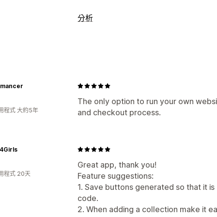
分析
mancer
The only option to run your own websit
用程式 大約5年
and checkout process.
4Girls
Great app, thank you!
用程式 20天
Feature suggestions:
1. Save buttons generated so that it is
code.
2. When adding a collection make it ea