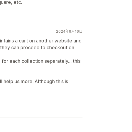
quare, etc.
2024年9月16日
aintains a cart on another website and
, they can proceed to checkout on
or each collection separately... this
ll help us more. Although this is