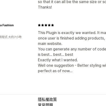
so that it can all be the same size or s
Thanks!
a Fashion
This Plugin is exactly we wanted. It m
用程式 大約7小時
once user is finished adding products
main website.
You can generate any number of code f
is best... best... best
Exactly what I wanted.
Well one suggestion - Better styling wi
perfect as of now...
隱私權政策
常見問題