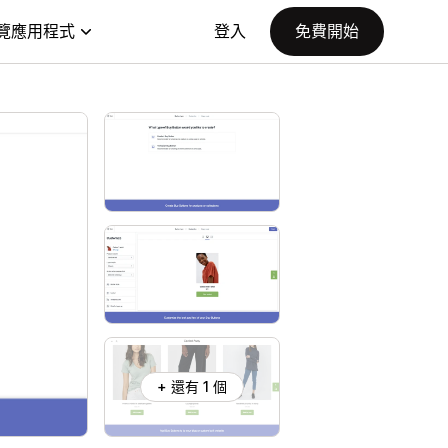
覽應用程式
登入
免費開始
+ 還有 1 個