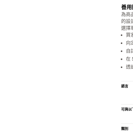
善用
為商
的設
選擇
買
向
自
在
透
語言
可與以
類別