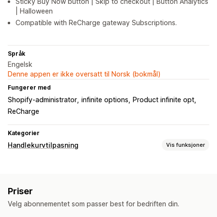
Sticky Buy Now button | Skip to checkout | Button Analytics
| Halloween
Compatible with ReCharge gateway Subscriptions.
Språk
Engelsk
Denne appen er ikke oversatt til Norsk (bokmål)
Fungerer med
Shopify-administrator
infinite options
Product infinite opt
ReCharge
Kategorier
Handlekurvtilpasning
Vis funksjoner
Kassetilpasning
Mersalg med ett klikk
Hopp til kassen
Priser
Velg abonnementet som passer best for bedriften din.