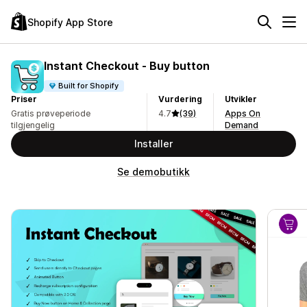
Shopify App Store
Instant Checkout ‑ Buy button
Built for Shopify
Priser
Vurdering
Utvikler
Gratis prøveperiode
4.7
(39)
Apps On
tilgjengelig
Demand
Installer
Se demobutikk