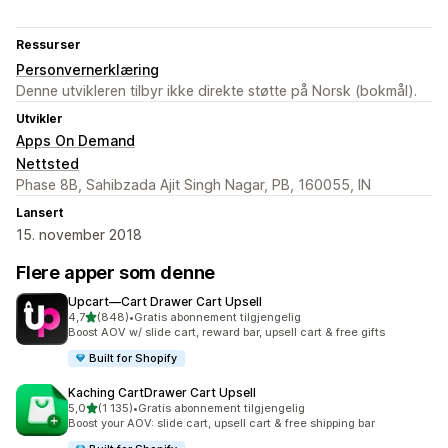
Ressurser
Personvernerklæring
Denne utvikleren tilbyr ikke direkte støtte på Norsk (bokmål).
Utvikler
Apps On Demand
Nettsted
Phase 8B, Sahibzada Ajit Singh Nagar, PB, 160055, IN
Lansert
15. november 2018
Flere apper som denne
Upcart—Cart Drawer Cart Upsell
av 5 stjerner
4,7
(848)
•
Gratis abonnement tilgjengelig
Totalt 848 omtaler
Boost AOV w/ slide cart, reward bar, upsell cart & free gifts
Built for Shopify
Kaching CartDrawer Cart Upsell
av 5 stjerner
5,0
(1 135)
•
Gratis abonnement tilgjengelig
Totalt 1135 omtaler
Boost your AOV: slide cart, upsell cart & free shipping bar