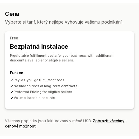
Správa skladových zásob
Cena
Automatická synchronizace
Více skladů
Mapování SKU
Vyberte si tarif, který nejlépe vyhovuje vašemu podnikání.
Free
Bezplatná instalace
Predictable fulfillment costs for your business, with additional
discounts available for eligible sellers.
Funkce
Pay-as-you-go fulfillment fees
No hidden fees or long-term contracts
Preferred Pricing for eligible sellers
Volume-based discounts
Všechny poplatky jsou fakturovány v měně USD.
Zobrazit všechny
cenové možnosti