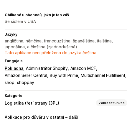
Oblíbené u obchodů, jako je ten váš
Se sídlem v USA
Jazyky
angličtina, němčina, francouzština, španělština, italština,
japonština, a čínština (zjednodušená)
Tato aplikace není přeložena do jazyka čeština
Funguje s:
Pokladna
Administrátor Shopify
Amazon MCF
Amazon Seller Central
Buy with Prime
Multichannel Fulfillment
shop
shoppay
Kategorie
Logistika třetí strany (3PL)
Zobrazit funkce
Řízení objednávek
Aplikace pro důvěru v ostatní – další
Plnění
Směrování objednávek
Sazby za dopravu
Historie sledování
Vracení zboží
Předplacená vracení