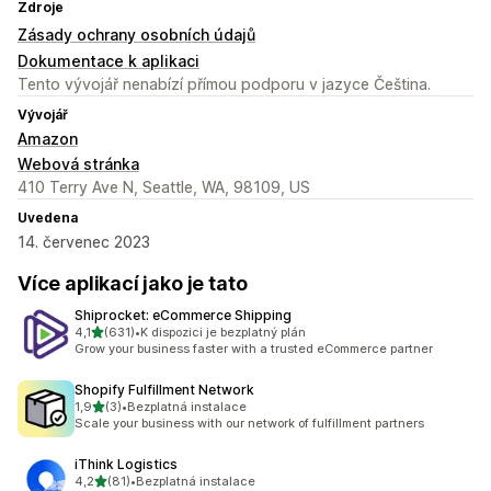
Zdroje
Zásady ochrany osobních údajů
Dokumentace k aplikaci
Tento vývojář nenabízí přímou podporu v jazyce Čeština.
Vývojář
Amazon
Webová stránka
410 Terry Ave N, Seattle, WA, 98109, US
Uvedena
14. červenec 2023
Více aplikací jako je tato
Shiprocket: eCommerce Shipping
z 5 hvězd
4,1
(631)
•
K dispozici je bezplatný plán
Celkový počet recenzí: 631
Grow your business faster with a trusted eCommerce partner
Shopify Fulfillment Network
z 5 hvězd
1,9
(3)
•
Bezplatná instalace
Celkový počet recenzí: 3
Scale your business with our network of fulfillment partners
iThink Logistics
z 5 hvězd
4,2
(81)
•
Bezplatná instalace
Celkový počet recenzí: 81