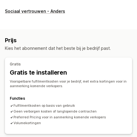
Bestellingenbeheer
Sociaal vertrouwen - Anders
Fulfilment
Verzendroutes
Verzendtarieven
Trackinggeschiedenis
Retouren
Voorafbetaalde retouren
Voorraadbeheer
Prijs
Automatische synchronisatie
Meerdere magazijnen
Kies het abonnement dat het beste bij je bedrijf past.
SKU-toewijzing
Gratis
Gratis te installeren
Voorspelbare fulfilmentkosten voor je bedrijf, met extra kortingen voor in
aanmerking komende verkopers.
Functies
Fulfilmentkosten op basis van gebruik
Geen verborgen kosten of langlopende contracten
Preferred Pricing voor in aanmerking komende verkopers
Volumekortingen