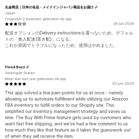
丸金商店｜日本の名品・メイドインジャパン商品をお届け
Japan
Ongeveer 2 maanden gebruiken de app
28 juli 2026
配送オプションのDelivery instructionsを選べないため、デフォル
トの「無人配達(置き配)」になる。
これが原因でトラブルになったため、使用はやめました。
Flood Buzz
Verenigde Staten
Meer dan een jaar gebruiken de app
30 juni 2026
This app solved a few pain-points for us at once - namely
allowing us to automate fulfillment while utilizing our Amazon
FBA inventory to fulfill orders to our Shopify site. This
simplified our inventory management strategy and saves us
time. The Buy With Prime feature gets used by customers who
want fast free shipping, and we've had a few comment to us
how much they like that feature as it takes the guesswork out
of when they will receive the item.