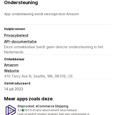
Ondersteuning
App-ondersteuning wordt verzorgd door Amazon.
Hulpbronnen
Privacybeleid
API-documentatie
Deze ontwikkelaar biedt geen directe ondersteuning in het
Nederlands.
Ontwikkelaar
Amazon
Website
410 Terry Ave N, Seattle, WA, 98109, US
Geïntroduceerd
14 juli 2023
Meer apps zoals deze
Shiprocket: eCommerce Shipping
van 5 sterren
4,1
(631)
•
Gratis abonnement beschikbaar
631 recensies in totaal
Laat je bedrijf sneller groeien met een vertrouwde e-