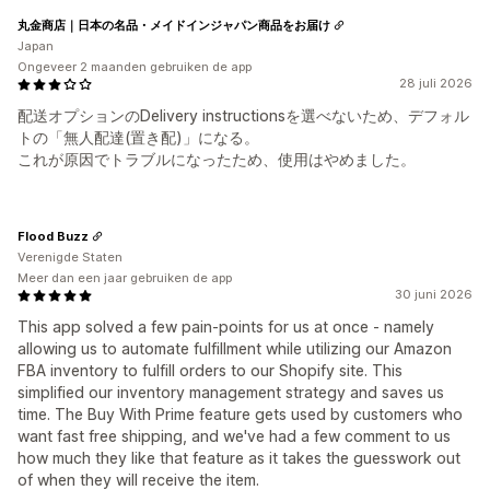
丸金商店｜日本の名品・メイドインジャパン商品をお届け
Japan
Ongeveer 2 maanden gebruiken de app
28 juli 2026
配送オプションのDelivery instructionsを選べないため、デフォル
トの「無人配達(置き配)」になる。
これが原因でトラブルになったため、使用はやめました。
Flood Buzz
Verenigde Staten
Meer dan een jaar gebruiken de app
30 juni 2026
This app solved a few pain-points for us at once - namely
allowing us to automate fulfillment while utilizing our Amazon
FBA inventory to fulfill orders to our Shopify site. This
simplified our inventory management strategy and saves us
time. The Buy With Prime feature gets used by customers who
want fast free shipping, and we've had a few comment to us
how much they like that feature as it takes the guesswork out
of when they will receive the item.