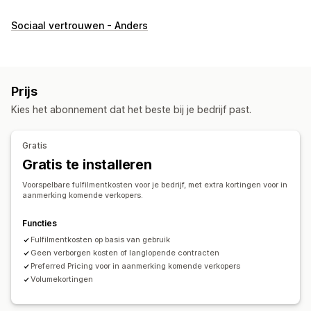
Bestellingenbeheer
Sociaal vertrouwen - Anders
Fulfilment
Verzendroutes
Verzendtarieven
Trackinggeschiedenis
Retouren
Voorafbetaalde retouren
Voorraadbeheer
Prijs
Automatische synchronisatie
Meerdere magazijnen
Kies het abonnement dat het beste bij je bedrijf past.
SKU-toewijzing
Gratis
Gratis te installeren
Voorspelbare fulfilmentkosten voor je bedrijf, met extra kortingen voor in
aanmerking komende verkopers.
Functies
Fulfilmentkosten op basis van gebruik
Geen verborgen kosten of langlopende contracten
Preferred Pricing voor in aanmerking komende verkopers
Volumekortingen