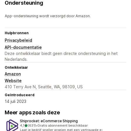
Ondersteuning
App-ondersteuning wordt verzorgd door Amazon.
Hulpbronnen
Privacybeleid
API-documentatie
Deze ontwikkelaar biedt geen directe ondersteuning in het
Nederlands.
Ontwikkelaar
Amazon
Website
410 Terry Ave N, Seattle, WA, 98109, US
Geïntroduceerd
14 juli 2023
Meer apps zoals deze
Shiprocket: eCommerce Shipping
van 5 sterren
4,1
(631)
•
Gratis abonnement beschikbaar
631 recensies in totaal
Laat je bedrijf sneller groeien met een vertrouwde e-