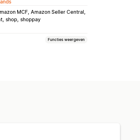
lands
mazon MCF
Amazon Seller Central
nt
shop
shoppay
Functies weergeven
rieven
Trackinggeschiedenis
re magazijnen
SKU-toewijzing