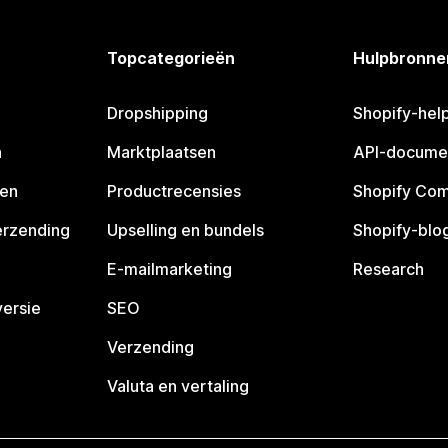
Topcategorieën
Hulpbronne
Dropshipping
Shopify-hel
n
Marktplaatsen
API-docume
pen
Productrecensies
Shopify Co
erzending
Upselling en bundels
Shopify-blo
E-mailmarketing
Research
ersie
SEO
Verzending
Valuta en vertaling