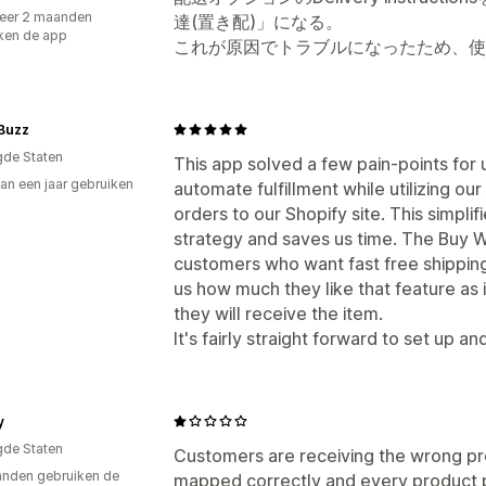
eer 2 maanden
達(置き配)」になる。
ken de app
これが原因でトラブルになったため、使
 Buzz
gde Staten
This app solved a few pain-points for 
an een jaar gebruiken
automate fulfillment while utilizing ou
p
orders to our Shopify site. This simpl
strategy and saves us time. The Buy W
customers who want fast free shippi
us how much they like that feature as
they will receive the item.
It's fairly straight forward to set up 
y
gde Staten
Customers are receiving the wrong p
nden gebruiken de
mapped correctly and every product 