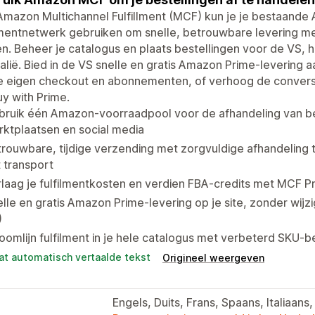
Amazon Multichannel Fulfillment (MCF) kun je je bestaand
lmentnetwerk gebruiken om snelle, betrouwbare levering m
n. Beheer je catalogus en plaats bestellingen voor de VS, 
alië. Bied in de VS snelle en gratis Amazon Prime-levering
e eigen checkout en abonnementen, of verhoog de conversi
uy with Prime.
ruik één Amazon-voorraadpool voor de afhandeling van best
ktplaatsen en social media
rouwbare, tijdige verzending met zorgvuldige afhandeling t
 transport
laag je fulfilmentkosten en verdien FBA-credits met MCF Pre
lle en gratis Amazon Prime-levering op je site, zonder wijzi
)
oomlijn fulfilment in je hele catalogus met verbeterd SKU-
at automatisch vertaalde tekst
Origineel weergeven
Engels, Duits, Frans, Spaans, Italiaan