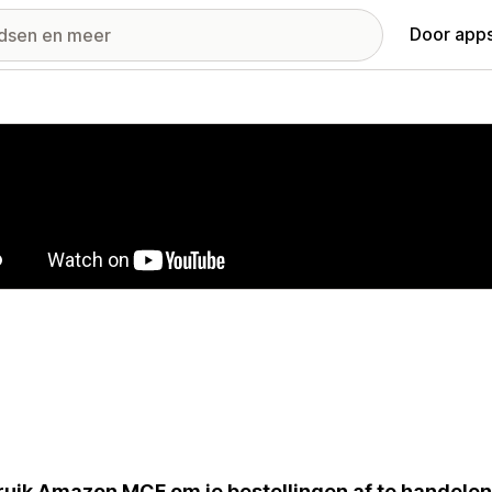
Door apps
ij met uitgelichte afbeeldingen
uik Amazon MCF om je bestellingen af te handelen