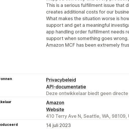
This is a serious fulfillment issue that
creates additional costs for our busine
What makes the situation worse is how 
support and get a meaningful investiga
app handling order fulfillment needs 
support when something goes wrong. 
Amazon MCF has been extremely frustr
ronnen
Privacybeleid
API-documentatie
Deze ontwikkelaar biedt geen directe
kelaar
Amazon
Website
410 Terry Ave N, Seattle, WA, 98109,
roduceerd
14 juli 2023