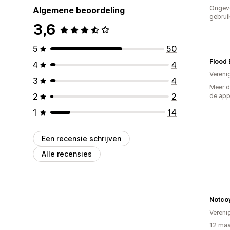
Ongev
Algemene beoordeling
gebrui
3,6
5
50
Flood
4
4
Vereni
3
4
Meer d
2
2
de ap
1
14
Een recensie schrijven
Alle recensies
Notco
Vereni
12 maa