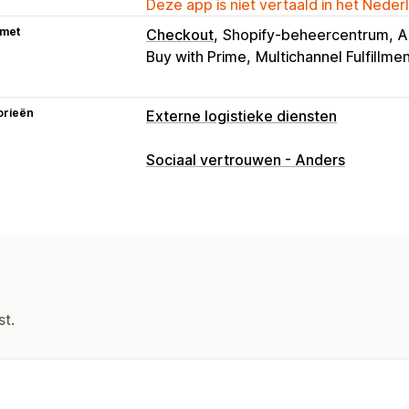
Deze app is niet vertaald in het Neder
 met
Checkout
Shopify-beheercentrum
A
Buy with Prime
Multichannel Fulfillme
orieën
Externe logistieke diensten
Bestellingenbeheer
Sociaal vertrouwen - Anders
Fulfilment
Verzendroutes
Verzendta
Retouren
Voorafbetaalde retouren
Voorraadbeheer
Automatische synchronisatie
Meerde
st.