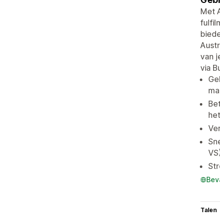
Met 
fulfi
biede
Austr
van j
via B
Geb
mar
Bet
het
Ver
Sne
VS
Str
Bev
Talen