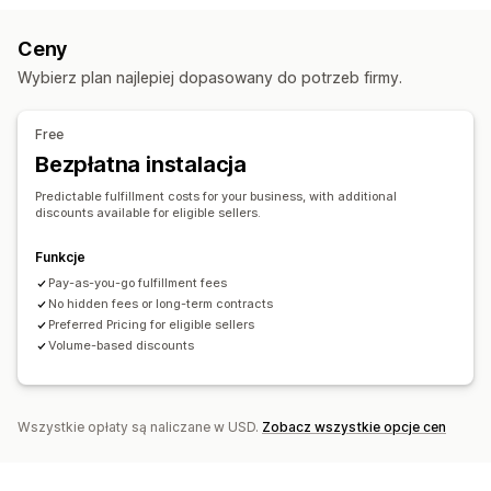
Zarządzanie zapasami
Ceny
Automatyczna synchronizacja
Wiele magazynów
Wybierz plan najlepiej dopasowany do potrzeb firmy.
Mapowanie SKU
Free
Bezpłatna instalacja
Predictable fulfillment costs for your business, with additional
discounts available for eligible sellers.
Funkcje
Pay-as-you-go fulfillment fees
No hidden fees or long-term contracts
Preferred Pricing for eligible sellers
Volume-based discounts
Wszystkie opłaty są naliczane w USD.
Zobacz wszystkie opcje cen