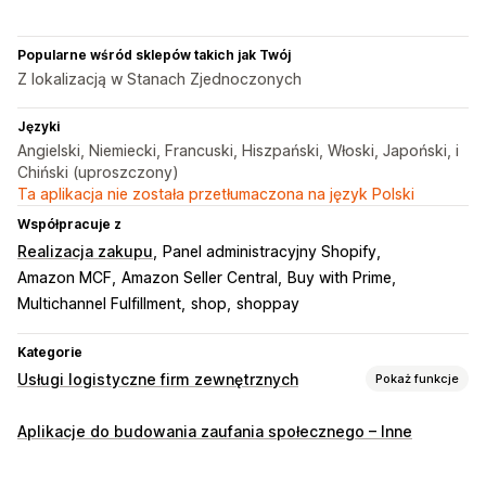
Popularne wśród sklepów takich jak Twój
Z lokalizacją w Stanach Zjednoczonych
Języki
Angielski, Niemiecki, Francuski, Hiszpański, Włoski, Japoński, i
Chiński (uproszczony)
Ta aplikacja nie została przetłumaczona na język Polski
Współpracuje z
Realizacja zakupu
Panel administracyjny Shopify
Amazon MCF
Amazon Seller Central
Buy with Prime
Multichannel Fulfillment
shop
shoppay
Kategorie
Usługi logistyczne firm zewnętrznych
Pokaż funkcje
Zarządzanie zamówieniami
Aplikacje do budowania zaufania społecznego – Inne
Realizacja
Trasy zamówień
Stawki wysyłki
Historia śledzenia
Zwroty
Przedpłacone zwroty