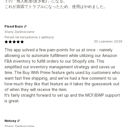
トの「無人配達(置き配)」になる。
これが原因でトラブルになったため、使用はやめました。
Flood Buzz
Stany Zjednoczone
Ponad rok korzystania z aplikacji
30 czerwiec 2026
This app solved a few pain-points for us at once - namely
allowing us to automate fulfillment while utilizing our Amazon
FBA inventory to fulfill orders to our Shopify site. This
simplified our inventory management strategy and saves us
time. The Buy With Prime feature gets used by customers who
want fast free shipping, and we've had a few comment to us
how much they like that feature as it takes the guesswork out
of when they will receive the item.
It's fairly straight forward to set up and the MCF/BWP support
is great.
Notcoy
Stany Zjednoczone