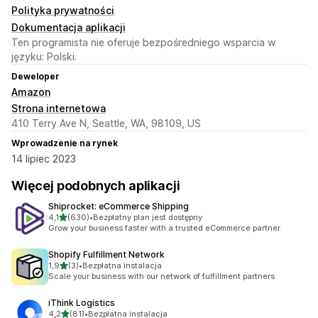
Polityka prywatności
Dokumentacja aplikacji
Ten programista nie oferuje bezpośredniego wsparcia w
języku: Polski.
Deweloper
Amazon
Strona internetowa
410 Terry Ave N, Seattle, WA, 98109, US
Wprowadzenie na rynek
14 lipiec 2023
Więcej podobnych aplikacji
Shiprocket: eCommerce Shipping
na 5 gwiazdek
4,1
(630)
•
Bezpłatny plan jest dostępny
Łączna liczba recenzji: 630
Grow your business faster with a trusted eCommerce partner
Shopify Fulfillment Network
na 5 gwiazdek
1,9
(3)
•
Bezpłatna instalacja
Łączna liczba recenzji: 3
Scale your business with our network of fulfillment partners
iThink Logistics
na 5 gwiazdek
4,2
(81)
•
Bezpłatna instalacja