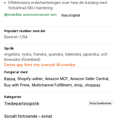
Effektivisera orderhanteringen över hela din katalog med
förbättrad SKU-hantering
Innehåller automatöversatt text
Visa original
Populärt i butiker som din
Baserat i USA
Språk
engelska, tyska, franska, spanska, italienska, japanska, och
kinesiska (förenklad)
Denna app finns inte översatt till svenska
Fungerar med
Kassa
Shopify-admin
Amazon MCF
Amazon Seller Central
Buy with Prime
Multichannel Fulfillment
shop
shoppay
Kategorier
Tredjepartslogistik
Visa funktioner
Orderhantering
Socialt förtroende – övrigt