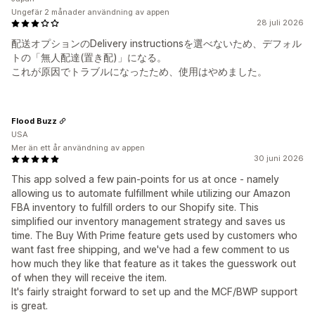
Ungefär 2 månader användning av appen
28 juli 2026
配送オプションのDelivery instructionsを選べないため、デフォル
トの「無人配達(置き配)」になる。
これが原因でトラブルになったため、使用はやめました。
Flood Buzz
USA
Mer än ett år användning av appen
30 juni 2026
This app solved a few pain-points for us at once - namely
allowing us to automate fulfillment while utilizing our Amazon
FBA inventory to fulfill orders to our Shopify site. This
simplified our inventory management strategy and saves us
time. The Buy With Prime feature gets used by customers who
want fast free shipping, and we've had a few comment to us
how much they like that feature as it takes the guesswork out
of when they will receive the item.
It's fairly straight forward to set up and the MCF/BWP support
is great.