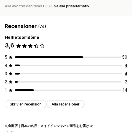
Alla avgifter debiteras i USD.
Se alla prisalternativ
Recensioner
(74)
Helhetsomdöme
3,6
5
50
4
4
3
4
2
2
1
14
Skriv en recension
Alla recensioner
丸金商店｜日本の名品・メイドインジャパン商品をお届け
Japan