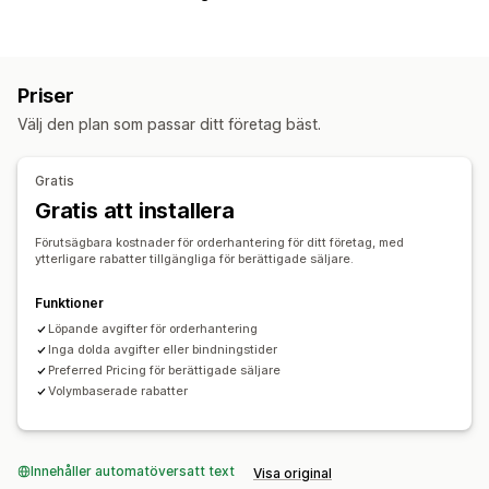
Distribution
Orderdirigering
Fraktkostnader
Spårningshistorik
Returer
Förbetalda returer
Lagerhantering
Priser
Automatisk synkronisering
Flera lagerlokaler
Välj den plan som passar ditt företag bäst.
SKU-mappning
Gratis
Gratis att installera
Förutsägbara kostnader för orderhantering för ditt företag, med
ytterligare rabatter tillgängliga för berättigade säljare.
Funktioner
Löpande avgifter för orderhantering
Inga dolda avgifter eller bindningstider
Preferred Pricing för berättigade säljare
Volymbaserade rabatter
Innehåller automatöversatt text
Visa original