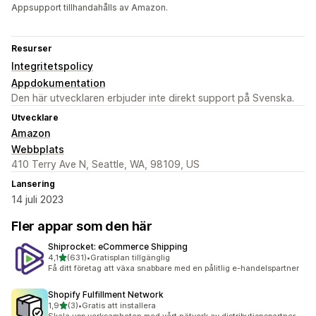
Appsupport tillhandahålls av Amazon.
Resurser
Integritetspolicy
Appdokumentation
Den här utvecklaren erbjuder inte direkt support på Svenska.
Utvecklare
Amazon
Webbplats
410 Terry Ave N, Seattle, WA, 98109, US
Lansering
14 juli 2023
Fler appar som den här
Shiprocket: eCommerce Shipping
av 5 stjärnor
4,1
(631)
•
Gratisplan tillgänglig
631 recensioner totalt
Få ditt företag att växa snabbare med en pålitlig e-handelspartner
Shopify Fulfillment Network
av 5 stjärnor
1,9
(3)
•
Gratis att installera
3 recensioner totalt