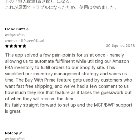
トの「無人配達(置き配)」になる。
これが原因でトラブルになったため、使用はやめました。
Flood Buzz
สหรัฐอเมริกา
มากกว่า 1 ปี ในการใช้แอป
30 มิถุนายน 2026
This app solved a few pain-points for us at once - namely
allowing us to automate fulfillment while utilizing our Amazon
FBA inventory to fulfill orders to our Shopify site. This
simplified our inventory management strategy and saves us
time. The Buy With Prime feature gets used by customers who
want fast free shipping, and we've had a few comment to us
how much they like that feature as it takes the guesswork out
of when they will receive the item.
It's fairly straight forward to set up and the MCF/BWP support
is great.
Notcoy
สหรัฐอเมริกา