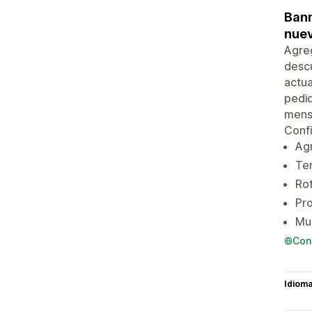
Bann
nuev
Agreg
descu
actua
pedid
mensa
Confi
Agr
Tem
Ro
Pro
Mu
Con
Idiom