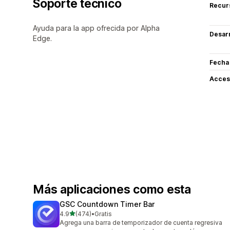
Soporte técnico
Recur
Ayuda para la app ofrecida por Alpha
Desarr
Edge.
Fecha
Acceso
Más aplicaciones como esta
GSC Countdown Timer Bar
de 5 estrellas
4.9
(474)
•
Gratis
474 reseñas en total
Agrega una barra de temporizador de cuenta regresiva