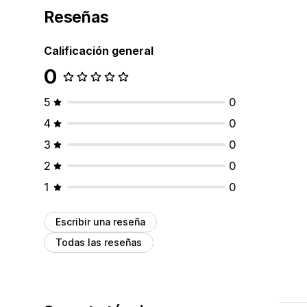
Reseñas
Calificación general
0
5
0
4
0
3
0
2
0
1
0
Escribir una reseña
Todas las reseñas