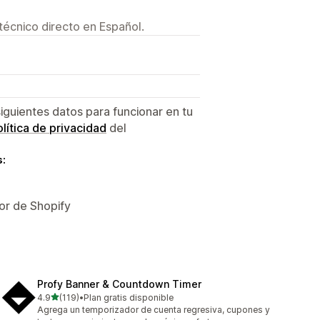
técnico directo en Español.
siguientes datos para funcionar en tu
lítica de privacidad
del
s:
or de Shopify
Profy Banner & Countdown Timer
de 5 estrellas
4.9
(119)
•
Plan gratis disponible
119 reseñas en total
Agrega un temporizador de cuenta regresiva, cupones y