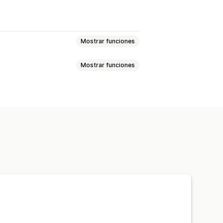
Mostrar funciones
Mostrar funciones
ples anuncios
Notificación
os
es
Fondos
onogramas
por tiempo limitado
el producto