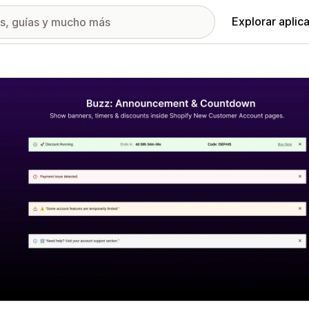
Explorar aplic
ía de imágenes destacadas