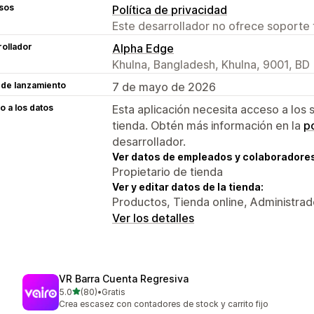
sos
Política de privacidad
Este desarrollador no ofrece soporte 
ollador
Alpha Edge
Khulna, Bangladesh, Khulna, 9001, BD
 de lanzamiento
7 de mayo de 2026
 a los datos
Esta aplicación necesita acceso a los 
tienda. Obtén más información en la
po
desarrollador.
Ver datos de empleados y colaboradore
Propietario de tienda
Ver y editar datos de la tienda:
Productos, Tienda online, Administrad
Ver los detalles
VR Barra Cuenta Regresiva
de 5 estrellas
5.0
(80)
•
Gratis
80 reseñas en total
Crea escasez con contadores de stock y carrito fijo