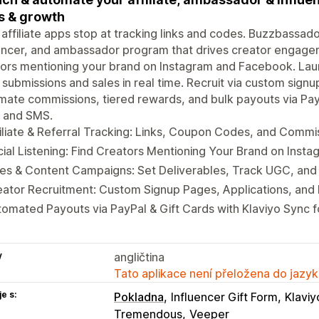
s & growth
affiliate apps stop at tracking links and codes. Buzzbassado
encer, and ambassador program that drives creator engagemen
ors mentioning your brand on Instagram and Facebook. Lau
 submissions and sales in real time. Recruit via custom sign
ate commissions, tiered rewards, and bulk payouts via PayPa
l and SMS.
iliate & Referral Tracking: Links, Coupon Codes, and Commi
ial Listening: Find Creators Mentioning Your Brand on Ins
les & Content Campaigns: Set Deliverables, Track UGC, an
ator Recruitment: Custom Signup Pages, Applications, and
omated Payouts via PayPal & Gift Cards with Klaviyo Sync f
y
angličtina
Tato aplikace není přeložena do jazyk
e s:
Pokladna
Influencer Gift Form
Klaviy
Tremendous
Veeper