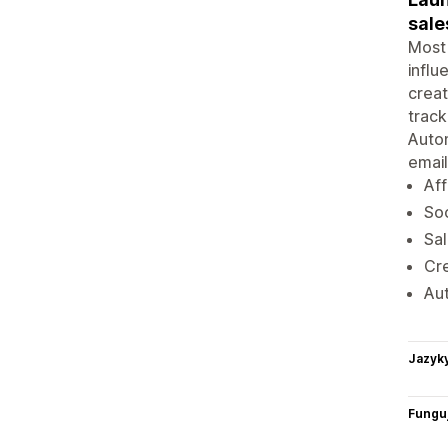
sale
Most 
influ
creat
track
Autom
emai
Aff
Soc
Sa
Cre
Aut
Jazyk
Funguj