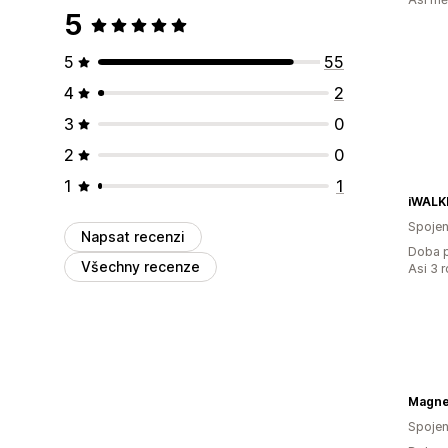
5
5
55
4
2
3
0
2
0
1
1
iWALK
Spojen
Napsat recenzi
Doba p
Všechny recenze
Asi 3 
Magne
Spojen