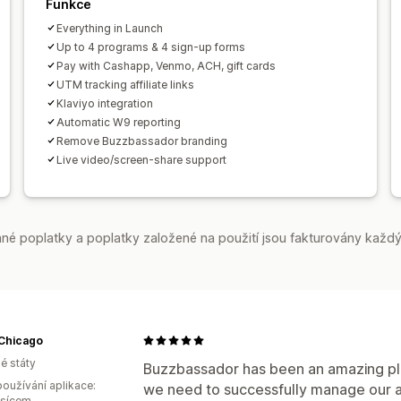
Funkce
Platby
Everything in Launch
Daňové formuláře
Platby ACH
Banko
Up to 4 programs & 4 sign-up forms
Hromadné výplaty
Výplaty na karty
Pay with Cashapp, Venmo, ACH, gift cards
UTM tracking affiliate links
PayPal
Naplánované výplaty
Klaviyo integration
Automatic W9 reporting
Remove Buzzbassador branding
Live video/screen-share support
é poplatky a poplatky založené na použití jsou fakturovány každý
Chicago
é státy
Buzzbassador has been an amazing plat
oužívání aplikace:
we need to successfully manage our 
ěsícem