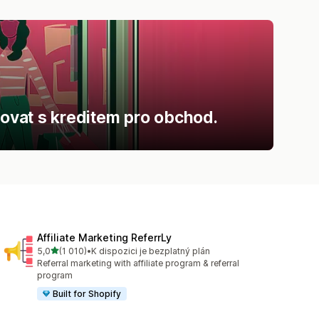
covat s kreditem pro obchod.
Affiliate Marketing ReferrLy
z 5 hvězd
5,0
(1 010)
•
K dispozici je bezplatný plán
Celkový počet recenzí: 1010
Referral marketing with affiliate program & referral
program
Built for Shopify