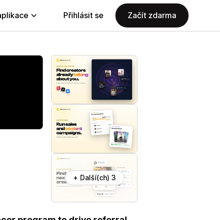
aplikace
Přihlásit se
Začít zdarma
+ Další(ch) 3
cer program to drive referral