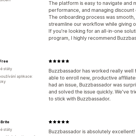
The platform is easy to navigate and
performance, and managing discount co
The onboarding process was smooth, 
streamline our workflow while giving 
If you're looking for an all-in-one so
program, I highly recommend Buzzba
Free
é státy
Buzzbassador has worked really well
oužívání aplikace:
able to enroll new, productive affiliat
roky
had an issue, Buzzbassador was surpris
and solved the issue quickly. We've tr
to stick with Buzzbassador.
Brite
é státy
Buzzbassador is absolutely excellent!