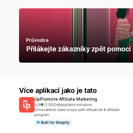
Průvodce
Přilákejte zákazníky zpět pomocí
Více aplikací jako je tato
UpPromote Affiliate Marketing
z 5 hvězd
4,9
(3 592)
•
Bezplatná instalace
Celkový počet recenzí: 3592
Drive referral sales loops with influencer & affiliate
program
Built for Shopify