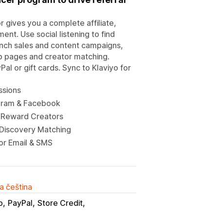
r gives you a complete affiliate,
t. Use social listening to find
nch sales and content campaigns,
up pages and creator matching.
l or gift cards. Sync to Klaviyo for
ssions
tagram & Facebook
d Reward Creators
 Discovery Matching
or Email & SMS
a čeština
o
PayPal
Store Credit