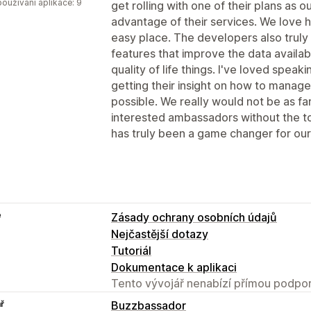
oužívání aplikace: 9
get rolling with one of their plans a
advantage of their services. We love 
easy place. The developers also truly
features that improve the data availab
quality of life things. I've loved spea
getting their insight on how to manag
possible. We really would not be as fa
interested ambassadors without the too
has truly been a game changer for our
e
Zásady ochrany osobních údajů
Nejčastější dotazy
Tutoriál
Dokumentace k aplikaci
Tento vývojář nenabízí přímou podpor
ř
Buzzbassador