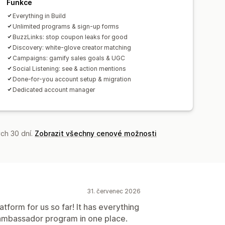
Funkce
Everything in Build
vní převody
Automatické platby
Unlimited programs & sign-up forms
Výplaty na dárkové karty
Více měn
BuzzLinks: stop coupon leaks for good
Discovery: white-glove creator matching
Campaigns: gamify sales goals & UGC
Social Listening: see & action mentions
Done-for-you account setup & migration
Dedicated account manager
ch 30 dní.
Zobrazit všechny cenové možnosti
31. červenec 2026
form for us so far! It has everything
ambassador program in one place.