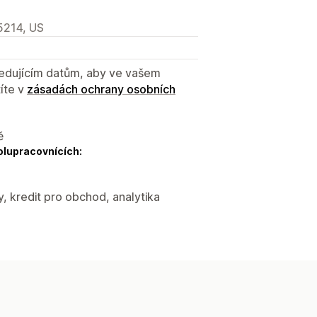
5214, US
sledujícím datům, aby ve vašem
íte v
zásadách ochrany osobních
ě
olupracovnících:
, kredit pro obchod, analytika