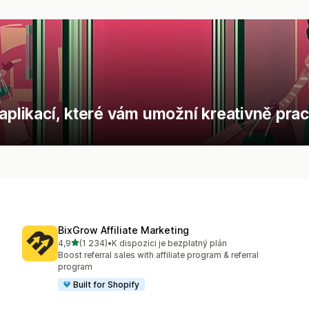
 aplikací, které vám umožní kreativně pra
BixGrow Affiliate Marketing
z 5 hvězd
4,9
(1 234)
•
K dispozici je bezplatný plán
Celkový počet recenzí: 1234
Boost referral sales with affiliate program & referral
program
Built for Shopify