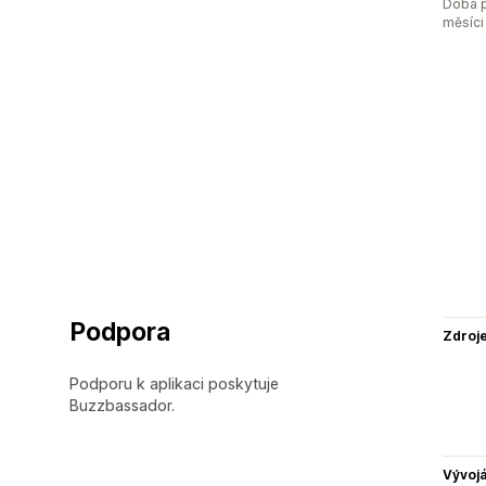
Doba p
měsíci
Podpora
Zdroj
Podporu k aplikaci poskytuje
Buzzbassador.
Vývojá