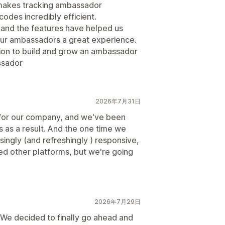
 makes tracking ambassador
des incredibly efficient.
and the features have helped us
our ambassadors a great experience.
lution to build and grow an ambassador
ssador
2026年7月31日
 for our company, and we've been
es as a result. And the one time we
ingly (and refreshingly ) responsive,
ied other platforms, but we're going
2026年7月29日
 We decided to finally go ahead and