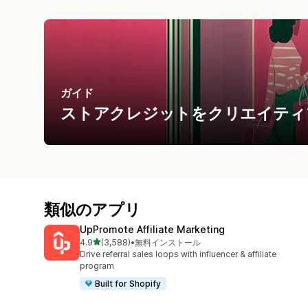
ガイド
ストアクレジットをクリエイティ
類似のアプリ
UpPromote Affiliate Marketing
5つ星中
4.9
(3,588)
•
無料インストール
合計レビュー数：3588件
Drive referral sales loops with influencer & affiliate
program
Built for Shopify