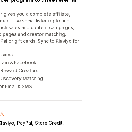
r gives you a complete affiliate,
t. Use social listening to find
nch sales and content campaigns,
up pages and creator matching.
l or gift cards. Sync to Klaviyo for
ssions
tagram & Facebook
d Reward Creators
 Discovery Matching
or Email & SMS
ん
Klaviyo
PayPal
Store Credit