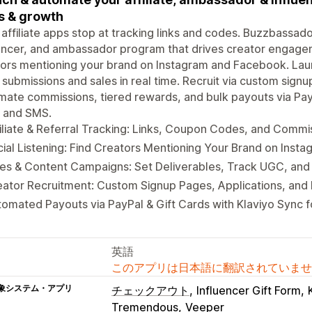
s & growth
affiliate apps stop at tracking links and codes. Buzzbassado
encer, and ambassador program that drives creator engagemen
ors mentioning your brand on Instagram and Facebook. Lau
 submissions and sales in real time. Recruit via custom sign
ate commissions, tiered rewards, and bulk payouts via PayPa
l and SMS.
iliate & Referral Tracking: Links, Coupon Codes, and Commi
ial Listening: Find Creators Mentioning Your Brand on Ins
les & Content Campaigns: Set Deliverables, Track UGC, an
ator Recruitment: Custom Signup Pages, Applications, and
omated Payouts via PayPal & Gift Cards with Klaviyo Sync f
英語
このアプリは日本語に翻訳されていませ
象システム・アプリ
チェックアウト
Influencer Gift Form
Tremendous
Veeper