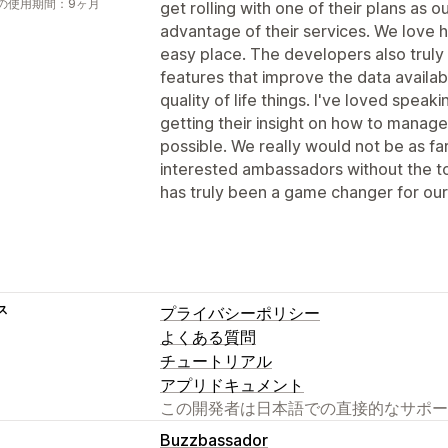
の使用期間：9ヶ月
get rolling with one of their plans a
advantage of their services. We love 
easy place. The developers also truly
features that improve the data availab
quality of life things. I've loved spea
getting their insight on how to manag
possible. We really would not be as fa
interested ambassadors without the too
has truly been a game changer for our
ス
プライバシーポリシー
よくある質問
チュートリアル
アプリドキュメント
この開発者は日本語での直接的なサポー
Buzzbassador