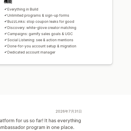
機能
済
一括入金
カードの入金
Everything in Build
スケジュール式の入金
Unlimited programs & sign-up forms
BuzzLinks: stop coupon leaks for good
Discovery: white-glove creator matching
Campaigns: gamify sales goals & UGC
Social Listening: see & action mentions
Done-for-you account setup & migration
Dedicated account manager
2026年7月31日
form for us so far! It has everything
ambassador program in one place.