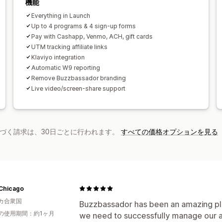
機能
税フォーム
ACH決済
銀行送金
自動決
Everything in Launch
ギフトカードの入金
複数通貨
PayPal
Up to 4 programs & 4 sign-up forms
Pay with Cashapp, Venmo, ACH, gift cards
UTM tracking affiliate links
Klaviyo integration
Automatic W9 reporting
Remove Buzzbassador branding
Live video/screen-share support
基づく請求は、30日ごとに行われます。
すべての価格オプションを見る
Chicago
カ合衆国
Buzzbassador has been an amazing plat
の使用期間：約1ヶ月
we need to successfully manage our 