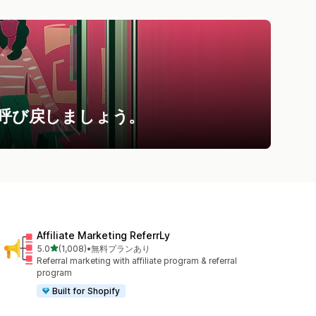
呼び戻しましょう。
Affiliate Marketing ReferrLy
5つ星中
5.0
(1,008)
•
無料プランあり
合計レビュー数：1008件
Referral marketing with affiliate program & referral
program
Built for Shopify