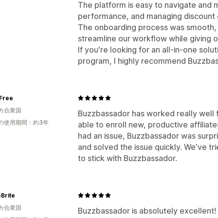
The platform is easy to navigate and
performance, and managing discount co
The onboarding process was smooth, 
streamline our workflow while giving 
If you're looking for an all-in-one so
program, I highly recommend Buzzba
Free
カ合衆国
Buzzbassador has worked really well
の使用期間：約3年
able to enroll new, productive affiliat
had an issue, Buzzbassador was surpris
and solved the issue quickly. We've tr
to stick with Buzzbassador.
Brite
カ合衆国
Buzzbassador is absolutely excellent!