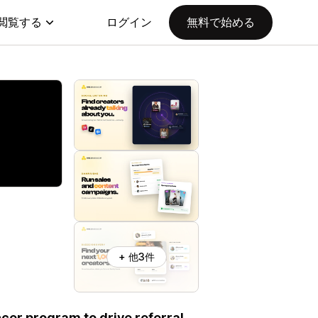
閲覧する
ログイン
無料で始める
+ 他3件
cer program to drive referral