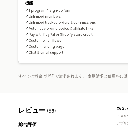
機能
1 program, 1 sign-up form
Unlimited members
Unlimited tracked orders & commissions
Automatic promo codes & affiliate links
Pay with PayPal or Shopify store credit
Custom email flows
Custom landing page
Chat & email support
すべての料金はUSDで請求されます。 定期請求と使用料に
レビュー
EVOL 
(58)
アメリ
アプリ
総合評価