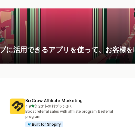
ブに活用できるアプリを使って、お客様を
BixGrow Affiliate Marketing
5つ星中
4.9
(1,231)
•
無料プランあり
合計レビュー数：1231件
Boost referral sales with affiliate program & referral
program
Built for Shopify