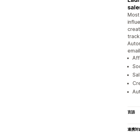
sale
Most 
influ
creat
track
Autom
emai
Aff
Soc
Sa
Cre
Aut
言語
連携対