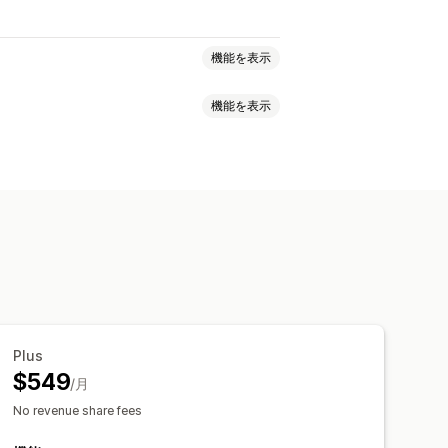
機能を表示
機能を表示
ッション
パフォーマンスボーナス
リット
エイトプログラム
紹介
グラム
自動追跡
一括リンク生成
ルの追跡
商品追跡
不正注文防止
トカード
ストアクレジット
無料商品
カスタム登録
Plus
ンクとカスタムディスカウント
$549
/月
ング
No revenue share fees