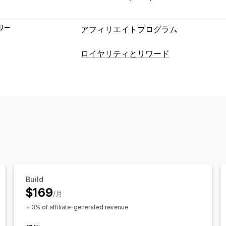
リー
アフィリエイトプログラム
コミッションオプション
ロイヤリティとリワード
自動ルール
成熟期
追跡
カスタムコミ
プログラムの種類
商品コミッション
使用料
段階式のメ
リワードプログラム
VIP階層
アフィリ
流入管理
ギフトカードプログラム
カスタムプロ
業績追跡
アフィリエイトリンク
分析
提供可能なリワード
ディスカウント
メール追跡
複数レベ
ディスカウント
クーポン
ギフト
ギフ
リアルタイム追跡
コミッション
カスタムリワード
アフィリエイト機能
カスタムダッシュボード
ページ作成
Build
ブランド化されたポータル
カスタムリ
$169
/月
カスタムフォーム
カスタムブランディ
+ 3% of affiliate-generated revenue
決済