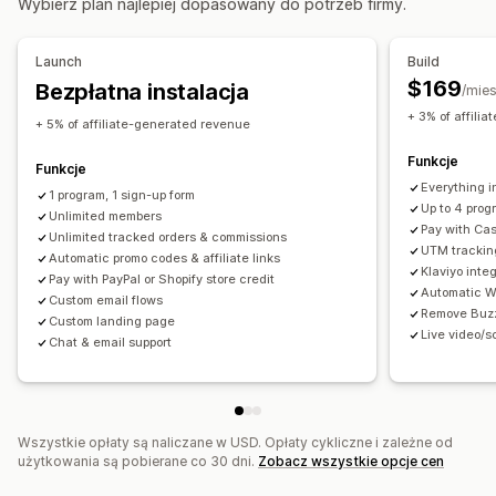
Wybierz plan najlepiej dopasowany do potrzeb firmy.
Programy niestandardowe
Zarządzanie poleceniami
Nagrody, które można zaoferować
Śledzenie osiągnięć
Linki afiliacyjne
Analizy
Launch
Build
Rabaty
Kupony
Prezenty
Karty prezentowe
Automatyczne śledzenie
Zbiorcze generowanie linków
$169
Bezpłatna instalacja
/mies
Kredyt sklepowy
Darmowe produkty
Prowizja
Rabaty
Śledzenie e-maili
Śledzenie wielopoziomowe
+ 3% of affili
+ 5% of affiliate-generated revenue
Niestandardowe nagrody
Śledzenie produktów
Ochrona przed oszustwami
Funkcje
Śledzenie w czasie rzeczywistym
Funkcje
Everything 
1 program, 1 sign-up form
Doświadczenia związane z programem afiliacyjnym
Up to 4 prog
Unlimited members
Pay with Cas
Niestandardowe pulpity
Unlimited tracked orders & commissions
Tworzenie stron
UTM tracking
Automatic promo codes & affiliate links
Niestandardowa rejestracja
Portal marki
Klaviyo inte
Pay with PayPal or Shopify store credit
Automatic W
Niestandardowe linki i rabaty
Niestandardowe formularze
Custom email flows
Remove Buz
Custom landing page
Niestandardowy branding
Live video/s
Chat & email support
Płatności
Formularze podatkowe
Płatności za pośrednictwem usługi ACH
Wszystkie opłaty są naliczane w USD. Opłaty cykliczne i zależne od
Przelewy bankowe
Automatyczne płatności
użytkowania są pobierane co 30 dni.
Zobacz wszystkie opcje cen
Wypłaty zbiorcze
Wypłaty z karty