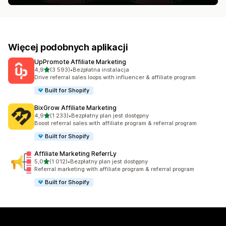
Więcej podobnych aplikacji
UpPromote Affiliate Marketing
na 5 gwiazdek
4,9
(3 593)
•
Bezpłatna instalacja
Łączna liczba recenzji: 3593
Drive referral sales loops with influencer & affiliate program
Built for Shopify
BixGrow Affiliate Marketing
na 5 gwiazdek
4,9
(1 233)
•
Bezpłatny plan jest dostępny
Łączna liczba recenzji: 1233
Boost referral sales with affiliate program & referral program
Built for Shopify
Affiliate Marketing ReferrLy
na 5 gwiazdek
5,0
(1 012)
•
Bezpłatny plan jest dostępny
Łączna liczba recenzji: 1012
Referral marketing with affiliate program & referral program
Built for Shopify