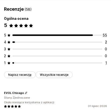
Wypłaty z kart prezentowych
Wielowalutowe
PayPal
Recenzje
(58)
Zaplanowane wypłaty
Ogólna ocena
5
5
55
4
2
3
0
2
0
1
1
Napisz recenzję
Wszystkie recenzje
EVOL Chicago
Stany Zjednoczone
Około miesiąca korzystania z aplikacji
31 lipiec 2026