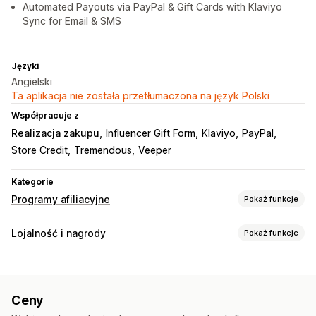
Automated Payouts via PayPal & Gift Cards with Klaviyo
Sync for Email & SMS
Języki
Angielski
Ta aplikacja nie została przetłumaczona na język Polski
Współpracuje z
Realizacja zakupu
Influencer Gift Form
Klaviyo
PayPal
Store Credit
Tremendous
Veeper
Kategorie
Programy afiliacyjne
Pokaż funkcje
Opcje prowizji
Lojalność i nagrody
Pokaż funkcje
Reguły automatyzacji
Okresy spodziewanych rezultatów
Rodzaje programów
Śledzenie
Niestandardowa prowizja
Program nagród
Progi cenowe VIP
Programy afiliacyjne
Bonusy związane z wydajnością
Prowizja za produkt
Ceny
Polecenia
Programy kart prezentowych
Tantiemy
Korzyści progowe