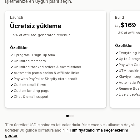
İşletmenize en uygun planı seçin.
Sunabileceğiniz ödüller
Başarı takibi
Satış ortağı bağlantıları
Analizler
İndirimler
Kuponlar
Hediyeler
Hediye kartları
Otomatik izleme
Toplu bağlantı üretimi
İndirimler
Launch
Build
Mağaza kredisi
Ücretsiz ürünler
Komisyon
Özel ödüller
E-posta takibi
Çok düzeyli takip
Ürün takibi
$169
Ücretsiz yükleme
/ay
Sahtekarlık koruması
Gerçek zamanlı takip
+ 3% of affili
+ 5% of affiliate-generated revenue
Satış ortağı deneyimi
Özellikler
Özellikler
Özel kontrol panelleri
Sayfa oluşturma
Özel kayıt
Everything 
1 program, 1 sign-up form
Marka öğeli portal
Özel bağlantılar ve indirimler
Up to 4 prog
Unlimited members
Pay with Cas
Özel formlar
Unlimited tracked orders & commissions
Özel marka öğeleri
UTM tracking
Automatic promo codes & affiliate links
Klaviyo inte
Ödemeler
Pay with PayPal or Shopify store credit
Automatic W
Custom email flows
Vergi formları
ACH Ödemeleri
Banka havaleleri
Remove Buz
Custom landing page
Live video/s
Otomatik ödemeler
Toplu ödemeler
Kart ödemeleri
Chat & email support
Hediye kartı ödemeleri
Çoklu para birimi
PayPal
Zamanlanmış ödemeler
Tüm ücretler USD cinsinden faturalandırılır. Yinelenen ve kullanıma dayalı
ücretler 30 günde bir faturalandırılır.
Tüm fiyatlandırma seçeneklerini
göster