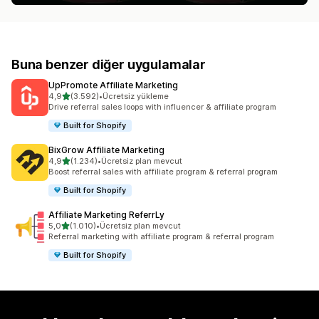
Buna benzer diğer uygulamalar
UpPromote Affiliate Marketing
5 yıldız üzerinden
4,9
(3.592)
•
Ücretsiz yükleme
toplam 3592 değerlendirme
Drive referral sales loops with influencer & affiliate program
Built for Shopify
BixGrow Affiliate Marketing
5 yıldız üzerinden
4,9
(1.234)
•
Ücretsiz plan mevcut
toplam 1234 değerlendirme
Boost referral sales with affiliate program & referral program
Built for Shopify
Affiliate Marketing ReferrLy
5 yıldız üzerinden
5,0
(1.010)
•
Ücretsiz plan mevcut
toplam 1010 değerlendirme
Referral marketing with affiliate program & referral program
Built for Shopify