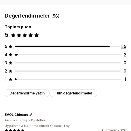
Değerlendirmeler
(58)
Toplam puan
5
5
55
4
2
3
0
2
0
1
1
Değerlendirme yazın
Tüm değerlendirmeler
EVOL Chicago
Amerika Birleşik Devletleri
Uygulamayı kullanma süresi:Yaklaşık 1 ay
31 Temmuz 2026