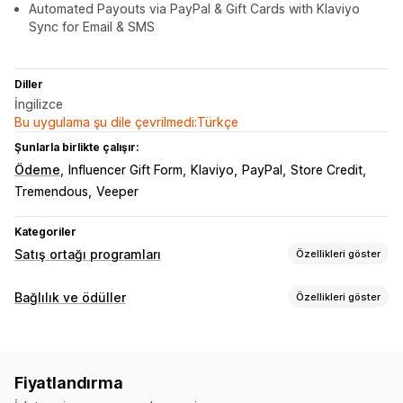
Automated Payouts via PayPal & Gift Cards with Klaviyo
Sync for Email & SMS
Diller
İngilizce
Bu uygulama şu dile çevrilmedi:Türkçe
Şunlarla birlikte çalışır:
Ödeme
Influencer Gift Form
Klaviyo
PayPal
Store Credit
Tremendous
Veeper
Kategoriler
Satış ortağı programları
Özellikleri göster
Komisyon seçenekleri
Bağlılık ve ödüller
Özellikleri göster
Otomatik kurallar
Olgunlaşma süreleri
İzleme
Program türleri
Özel komisyon
Performans bonusları
Ürün komisyonu
Ödül programları
VIP kademeleri
Satış ortağı programları
Telif hakları
Kademeli avantajlar
Fiyatlandırma
Yönlendirmeler
Hediye kartı programları
Özel programlar
Yönlendirme yönetimi