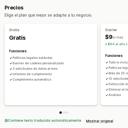
Enlace de la política
CSS personalizado
Personalización
Precios
Selector de preferencias
Geolocalización
CSS personalizado
Múltiples idiomas
Elige el plan que mejor se adapte a tu negocio.
Diseño del banner
Texto personalizado
Múltiples idiomas
Detección del idioma
Traducción
Gratis
Starter
Adaptación a dispositivos móviles
$9
Gratis
al mes
Cumplimiento de la privacidad
o $84 al año c
Bloqueo automático
Registros de consentimiento
Funciones
Funciones
Expiración del consentimiento
Lector de cookies
Políticas legales estándar
Todo lo incl
Gestión de datos
Banner de cookies personalizado
Generador de políticas
Políticas le
3 solicitudes de datos al mes
Más de 25 i
Regulación
Informes de cumplimiento
10 solicitud
Cumplimiento automático
CCPA
CPRA
CTDPA
privacidad digital
GDPR
LGPD
Detección de
PIPEDA
POPIA
UCPA
VCDPA
Eliminar el 
Análisis
Contiene texto traducido automáticamente
Mostrar original