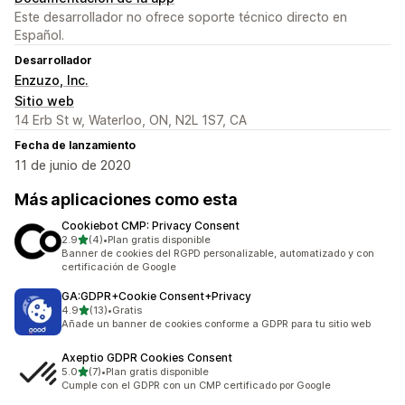
Este desarrollador no ofrece soporte técnico directo en
Español.
Desarrollador
Enzuzo, Inc.
Sitio web
14 Erb St w, Waterloo, ON, N2L 1S7, CA
Fecha de lanzamiento
11 de junio de 2020
Más aplicaciones como esta
Cookiebot CMP: Privacy Consent
de 5 estrellas
2.9
(4)
•
Plan gratis disponible
4 reseñas en total
Banner de cookies del RGPD personalizable, automatizado y con
certificación de Google
GA:GDPR+Cookie Consent+Privacy
de 5 estrellas
4.9
(13)
•
Gratis
13 reseñas en total
Añade un banner de cookies conforme a GDPR para tu sitio web
Axeptio GDPR Cookies Consent
de 5 estrellas
5.0
(7)
•
Plan gratis disponible
7 reseñas en total
Cumple con el GDPR con un CMP certificado por Google