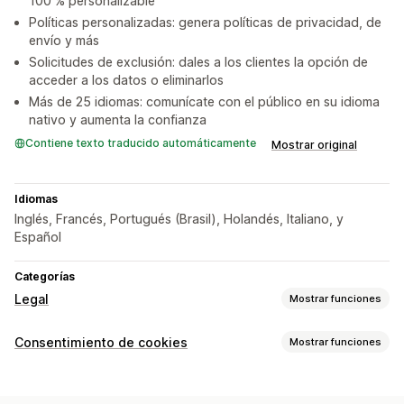
100 % personalizable
Políticas personalizadas: genera políticas de privacidad, de
envío y más
Solicitudes de exclusión: dales a los clientes la opción de
acceder a los datos o eliminarlos
Más de 25 idiomas: comunícate con el público en su idioma
nativo y aumenta la confianza
Contiene texto traducido automáticamente
Mostrar original
Idiomas
Inglés, Francés, Portugués (Brasil), Holandés, Italiano, y
Español
Categorías
Legal
Mostrar funciones
Cumplimiento
Consentimiento de cookies
Mostrar funciones
Privacidad de los datos
Términos y condiciones
Opciones de muestra
Informes de cumplimiento