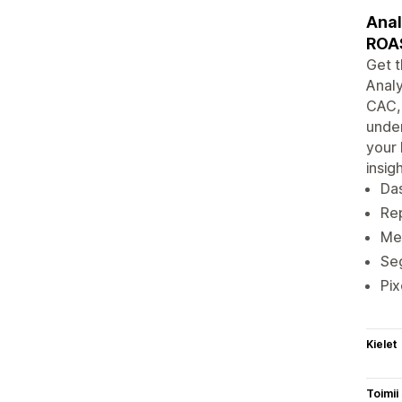
Anal
ROAS
Get t
Analy
CAC, 
under
your 
insigh
Das
Rep
Met
Se
Pix
Kielet
Toimii