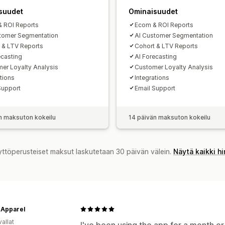
suudet
Ominaisuudet
 ROI Reports
Ecom & ROI Reports
tomer Segmentation
AI Customer Segmentation
 & LTV Reports
Cohort & LTV Reports
ecasting
AI Forecasting
er Loyalty Analysis
Customer Loyalty Analysis
ations
Integrations
Support
Email Support
n maksuton kokeilu
14 päivän maksuton kokeilu
yttöperusteiset maksut laskutetaan 30 päivän välein.
Näytä kaikki h
Apparel
allat
I've been using the app for a month o