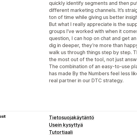
quickly identify segments and then put
different marketing channels. It’s strai
ton of time while giving us better insi
But what I really appreciate is the su
groups I’ve worked with when it comes 
question, I can hop on chat and get an
dig in deeper, they’re more than happ
walk us through things step by step. 
the most out of the tool, not just ans
The combination of an easy-to-use pl
has made By the Numbers feel less lik
real partner in our DTC strategy.
sit
Tietosuojakäytäntö
Usein kysyttyä
Tutortiaali