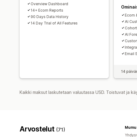
Overview Dashboard
Ominai
14+ Ecom Reports
Ecom &
90 Days Data History
AI Cus
14 Day Trial of All Features
Cohort
AI For
Custom
Integr
Email 
14 päivä
Kaikki maksut laskutetaan valuutassa USD. Toistuvat ja kä
Arvostelut
Mumu 
(71)
Yhdysv