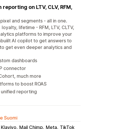
 reporting on LTV, CLV, RFM,
pixel and segments - all in one.
loyalty, lifetime - RFM, LTV, CLTV,
lytics platforms to improve your
uiilt AI copilot to get answers to
to get even deeper analytics and
custom dashboards
CP connector
, Cohort, much more
atforms to boost ROAS
 unified reporting
lle Suomi
Klaviyo
Mail Chimp
Meta
TikTok