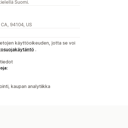
ielellä Suomi.
 CA, 94104, US
etojen käyttöoikeuden, jotta se voi
tosuojakäytäntö
.
atiedot
oja:
ointi, kaupan analytiikka