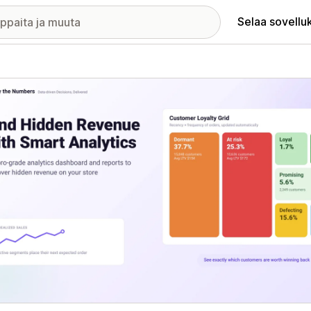
Selaa sovellu
elykuvagalleria