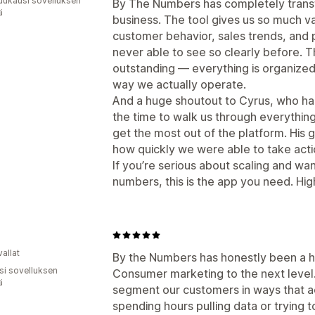
uukausi sovelluksen
By The Numbers has completely tran
ä
business. The tool gives us so much va
customer behavior, sales trends, and
never able to see so clearly before. 
outstanding — everything is organized,
way we actually operate.
And a huge shoutout to Cyrus, who ha
the time to walk us through everythin
get the most out of the platform. His 
how quickly we were able to take acti
If you’re serious about scaling and wa
numbers, this is the app you need. H
allat
By the Numbers has honestly been a hu
osi sovelluksen
Consumer marketing to the next level.
ä
segment our customers in ways that a
spending hours pulling data or trying 