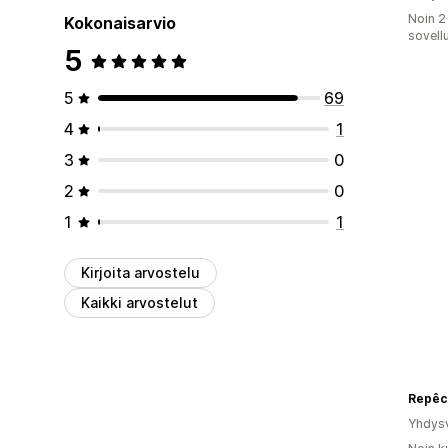
Noin 2
Kokonaisarvio
sovell
5
5
69
4
1
3
0
2
0
1
1
Kirjoita arvostelu
Kaikki arvostelut
Repêc
Yhdysv