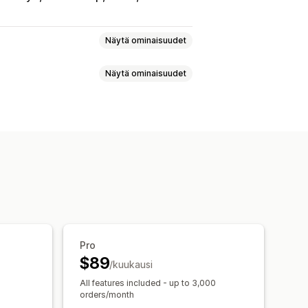
Näytä ominaisuudet
Näytä ominaisuudet
ollisuusanalyysi
Kohorttianalyysi
eisöt
Laite
Tapahtumaperusteinen
tio
Mainontakulujen tuotto (ROAS)
lusta
Tuoteluokka
ranta
UTM-seuranta
nen
Uudelleenkohdentaminen
Mukautetut dashboardit
mpanjat
Sähköposti
alyysi
Mukautetut raportit
Ennakoiminen
Pro
ROI-analyysi
Klikkausasteet
udattaminen
$89
/kuukausi
 kulu
Dashboardit
All features included - up to 3,000
tio
Liikenteen lähde
orders/month