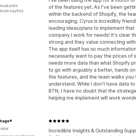
 kuukautta
of the features yet. As I've been gett
uksen käyttöä
within the backend of Shopify, the te
encouraging. Cyrus is incredibly friend
leading ideas/plans to implement that w
company I work for needs! It's clear t
strong and they value connecting with t
The app itself has so much information
necessarily want to pay the prices of 
needs more data than what Shopify prov
to go with arguably a better, hands o
the features, and the team walks you 
understand. While I don't have data to
BTN, I have no doubt that the strateg
helping me implement will work wonde
hage®
allat
Incredible Insights & Outstanding Supp