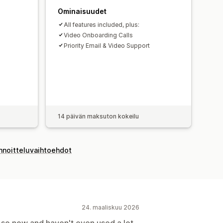
Ominaisuudet
All features included, plus:
Video Onboarding Calls
Priority Email & Video Support
14 päivän maksuton kokeilu
innoitteluvaihtoehdot
24. maaliskuu 2026
r so now and haven't even used a lot