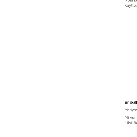
Noin k
käyttö
uniball
Yhdysv
Yli vu
käyttö