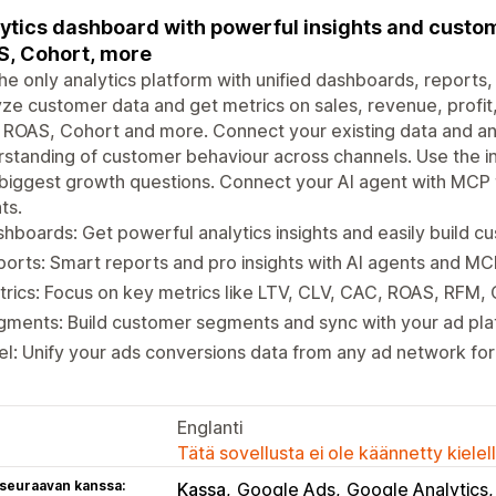
ytics dashboard with powerful insights and custom
, Cohort, more
he only analytics platform with unified dashboards, reports, 
ze customer data and get metrics on sales, revenue, profit, 
ROAS, Cohort and more. Connect your existing data and ana
standing of customer behaviour across channels. Use the inb
biggest growth questions. Connect your AI agent with MCP 
ts.
hboards: Get powerful analytics insights and easily build 
orts: Smart reports and pro insights with AI agents and M
rics: Focus on key metrics like LTV, CLV, CAC, ROAS, RFM
gments: Build customer segments and sync with your ad pl
el: Unify your ads conversions data from any ad network for
Englanti
Tätä sovellusta ei ole käännetty kiele
 seuraavan kanssa:
Kassa
Google Ads
Google Analytics