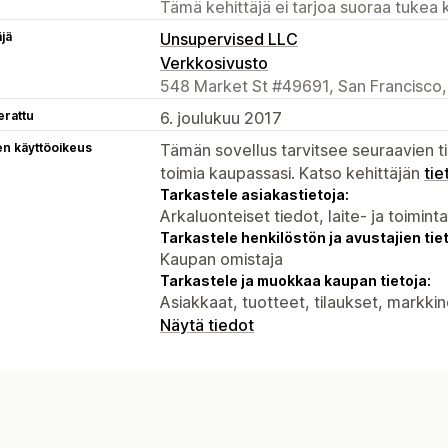
Tämä kehittäjä ei tarjoa suoraa tukea k
äjä
Unsupervised LLC
Verkkosivusto
548 Market St #49691, San Francisco,
erattu
6. joulukuu 2017
en käyttöoikeus
Tämän sovellus tarvitsee seuraavien ti
toimia kaupassasi. Katso kehittäjän
tie
Tarkastele asiakastietoja:
Arkaluonteiset tiedot, laite- ja toimint
Tarkastele henkilöstön ja avustajien tiet
Kaupan omistaja
Tarkastele ja muokkaa kaupan tietoja:
Asiakkaat, tuotteet, tilaukset, markkin
Näytä tiedot