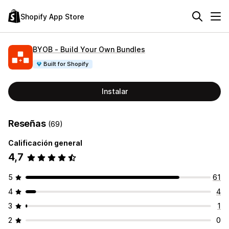
Shopify App Store
BYOB ‑ Build Your Own Bundles
Built for Shopify
Instalar
Reseñas
(69)
Calificación general
4,7
5
61
4
4
3
1
2
0