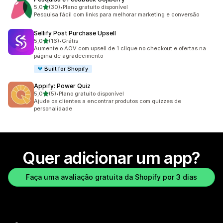
de 5 estrelas
5,0
(30)
•
Plano gratuito disponível
30 avaliações ao todo
Pesquisa fácil com links para melhorar marketing e conversão
Sellify Post Purchase Upsell
de 5 estrelas
5,0
(16)
•
Grátis
16 avaliações ao todo
Aumente o AOV com upsell de 1 clique no checkout e ofertas na
página de agradecimento
Built for Shopify
Appify: Power Quiz
de 5 estrelas
5,0
(5)
•
Plano gratuito disponível
5 avaliações ao todo
Ajude os clientes a encontrar produtos com quizzes de
personalidade
Quer adicionar um app?
Faça uma avaliação gratuita da Shopify por 3 dias