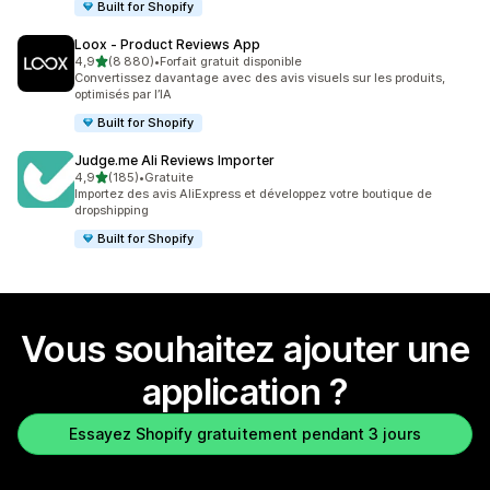
Built for Shopify
Loox ‑ Product Reviews App
étoile(s) sur 5
4,9
(8 880)
•
Forfait gratuit disponible
8880 avis au total
Convertissez davantage avec des avis visuels sur les produits,
optimisés par l’IA
Built for Shopify
Judge.me Ali Reviews Importer
étoile(s) sur 5
4,9
(185)
•
Gratuite
185 avis au total
Importez des avis AliExpress et développez votre boutique de
dropshipping
Built for Shopify
Vous souhaitez ajouter une
application ?
Essayez Shopify gratuitement pendant 3 jours