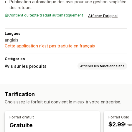
Publication automatique des avis pour une gestion simplifiée
des retours.
Contient du texte traduit automatiquement
Afficher l’original
Langues
anglais
Cette application n’est pas traduite en français
Catégories
Avis sur les produits
Afficher les fonctionnalités
Options d’affichage
Évaluations par étoiles
Résumés des avis
Tarification
Méthodes pour recueillir des avis
Choisissez le forfait qui convient le mieux à votre entreprise.
Formulaires
Import et export
Forfait gratuit
Forfait Gold
$2.99
Gratuite
/ mo