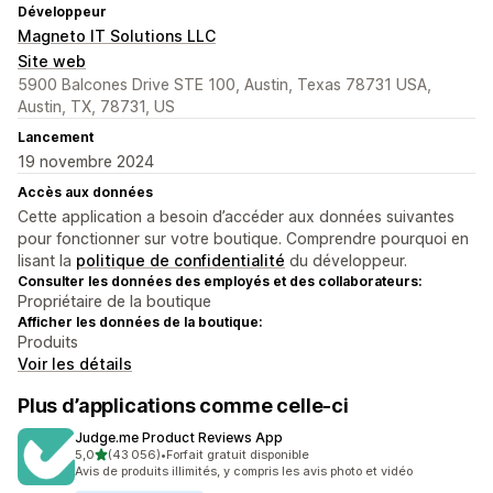
Développeur
Magneto IT Solutions LLC
Site web
5900 Balcones Drive STE 100, Austin, Texas 78731 USA,
Austin, TX, 78731, US
Lancement
19 novembre 2024
Accès aux données
Cette application a besoin d’accéder aux données suivantes
pour fonctionner sur votre boutique. Comprendre pourquoi en
lisant la
politique de confidentialité
du développeur.
Consulter les données des employés et des collaborateurs:
Propriétaire de la boutique
Afficher les données de la boutique:
Produits
Voir les détails
Plus d’applications comme celle-ci
Judge.me Product Reviews App
étoile(s) sur 5
5,0
(43 056)
•
Forfait gratuit disponible
43056 avis au total
Avis de produits illimités, y compris les avis photo et vidéo