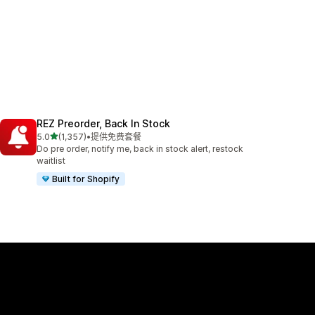
REZ Preorder, Back In Stock
星（满分 5 星）
5.0
(1,357)
•
提供免费套餐
总共 1357 条评论
Do pre order, notify me, back in stock alert, restock
waitlist
Built for Shopify