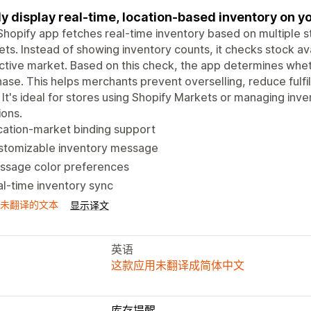
ly display real-time, location-based inventory on 
Shopify app fetches real-time inventory based on multiple s
ts. Instead of showing inventory counts, it checks stock avai
ctive market. Based on this check, the app determines wheth
ase. This helps merchants prevent overselling, reduce fulf
. It's ideal for stores using Shopify Markets or managing in
ions.
ation-market binding support
stomizable inventory message
ssage color preferences
l-time inventory sync
未翻译的文本
显示译文
英语
这款应用未翻译成简体中文
库存提醒