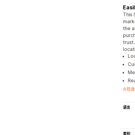
Easi
This 
marke
the a
purch
trust
locat
Loc
Cu
Me
Rea
包含
语言
类别