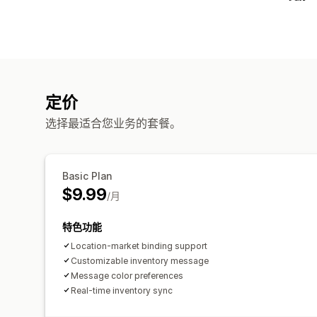
定价
选择最适合您业务的套餐。
Basic Plan
$9.99
/月
特色功能
Location-market binding support
Customizable inventory message
Message color preferences
Real-time inventory sync