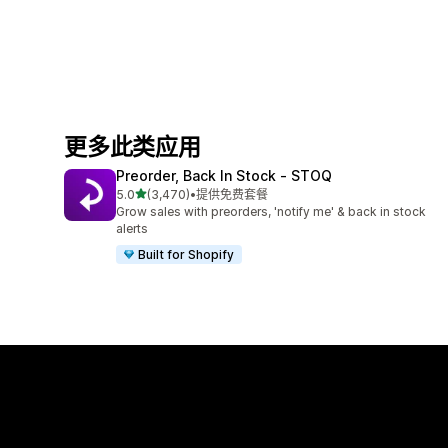
更多此类应用
Preorder, Back In Stock ‑ STOQ
星（满分 5 星）
5.0
(3,470)
•
提供免费套餐
总共 3470 条评论
Grow sales with preorders, 'notify me' & back in stock
alerts
Built for Shopify