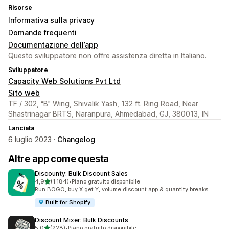
Risorse
Informativa sulla privacy
Domande frequenti
Documentazione dell’app
Questo sviluppatore non offre assistenza diretta in Italiano.
Sviluppatore
Capacity Web Solutions Pvt Ltd
Sito web
TF / 302, “B” Wing, Shivalik Yash, 132 ft. Ring Road, Near
Shastrinagar BRTS, Naranpura, Ahmedabad, GJ, 380013, IN
Lanciata
6 luglio 2023 ·
Changelog
Altre app come questa
Discounty: Bulk Discount Sales
stelle su 5
4,9
(1.184)
•
Piano gratuito disponibile
1184 recensioni totali
Run BOGO, buy X get Y, volume discount app & quantity breaks
Built for Shopify
Discount Mixer: Bulk Discounts
stelle su 5
5,0
(228)
•
Piano gratuito disponibile