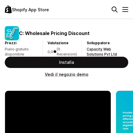
Shopify App Store
C: Wholesale Pricing Discount
Prezzi
Valutazione
Sviluppatore
Piano gratuito
(0
Capacity Web
0,0
disponibile
Recensioni)
Solutions Pvt Ltd
Installa
Vedi il negozio demo