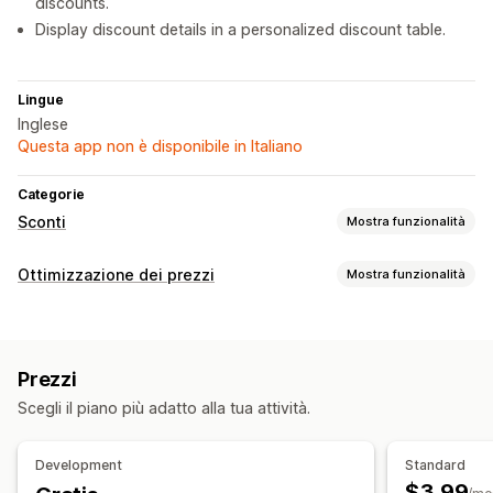
discounts.
Display discount details in a personalized discount table.
Lingue
Inglese
Questa app non è disponibile in Italiano
Categorie
Sconti
Mostra funzionalità
Tipo di sconto
Ottimizzazione dei prezzi
Mostra funzionalità
Prezzi fissi
Prezzi a più livelli
Sconti sui volumi
Gestione dei prezzi
Sconti forfettari
Sconti percentuali
Sconti in blocco
Sconti percentuali
Sconti fissi
Sconti sui volumi
Prezzi all’ingrosso
Sconti sul carrello
Sconti di upselling
Prezzi
Sconti progressivi
Prezzi personalizzati
Offerte lampo
Prezzi dinamici
Sconti personalizzati
Scegli il piano più adatto alla tua attività.
Programmazione
Modifica in blocco
Gestione sconti
Trigger e regole
Development
Standard
$3.99