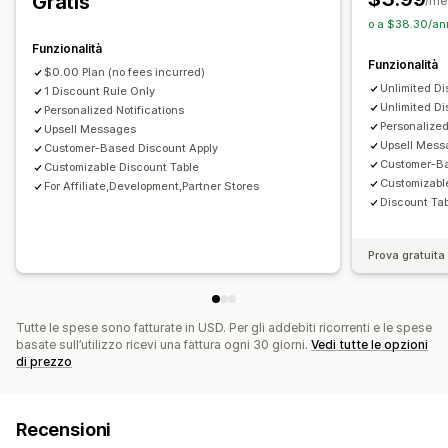
Gratis
/me
o a $38.30/an
Funzionalità
Funzionalità
$0.00 Plan (no fees incurred)
Unlimited Di
1 Discount Rule Only
Unlimited Di
Personalized Notifications
Personalized
Upsell Messages
Upsell Mess
Customer-Based Discount Apply
Customer-Ba
Customizable Discount Table
Customizabl
For Affiliate,Development,Partner Stores
Discount Ta
Prova gratuita 
Tutte le spese sono fatturate in USD. Per gli addebiti ricorrenti e le spese
basate sull’utilizzo ricevi una fattura ogni 30 giorni.
Vedi tutte le opzioni
di prezzo
Recensioni