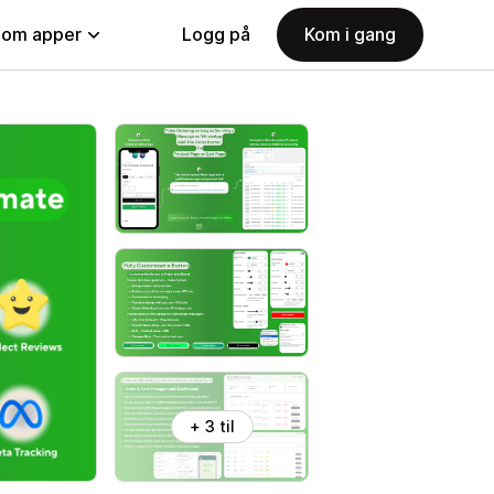
nom apper
Logg på
Kom i gang
+ 3 til