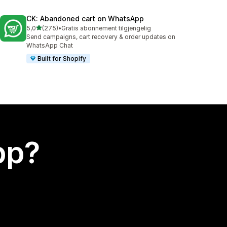
CK: Abandoned cart on WhatsApp
av 5 stjerner
5,0
(275)
•
Gratis abonnement tilgjengelig
Totalt 275 omtaler
Send campaigns, cart recovery & order updates on
WhatsApp Chat
Built for Shopify
app?