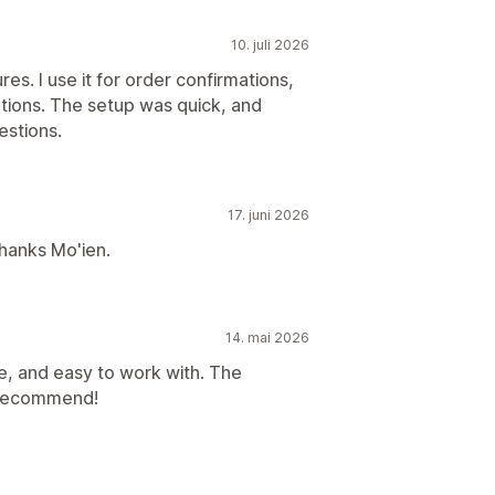
10. juli 2026
es. I use it for order confirmations,
ations. The setup was quick, and
stions.
17. juni 2026
hanks Mo'ien.
14. mai 2026
e, and easy to work with. The
ly recommend!