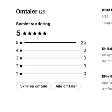
Omtaler
DSKK 
(25)
USA
1 dag 
Samlet vurdering
5
5
25
DH Ba
4
0
Malays
3
0
Rundt 
2
0
1
0
Spania
Skriv en omtale
Alle omtaler
3 måne