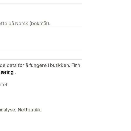
tøtte på Norsk (bokmål).
de data for å fungere i butikken. Finn
læring
.
itet
analyse, Nettbutikk