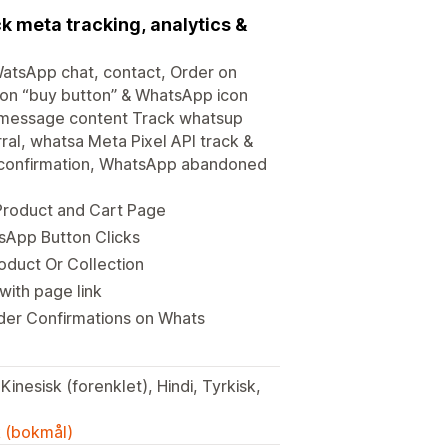
k meta tracking, analytics &
WatsApp chat, contact, Order on
ton “buy button” & WhatsApp icon
& message content Track whatsup
erral, whatsa Meta Pixel API track &
confirmation, WhatsApp abandoned
Product and Cart Page
sApp Button Clicks
duct Or Collection
ith page link
er Confirmations on Whats
k (bokmål)