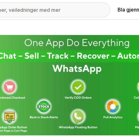
Bla gjen
ri med fremhevede bilder