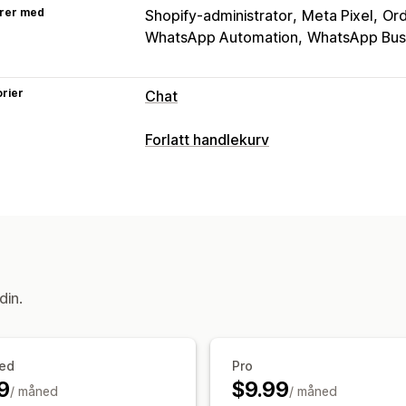
rer med
Shopify-administrator
Meta Pixel
Ord
WhatsApp Automation
WhatsApp Bus
rier
Chat
Sanntidsmeldinger
Forlatt handlekurv
Live chat
Sosiale medier
Flere språk
Gjeninnhenting av handlekurv
Agentanalyse
Kundeinnsikt
Personaliserte kampanjer
Rabattilbu
Automatiserte svar
Automatiserte arbeidsflyter
Gjeninnhenting av handlekurv
Alders
Visningsalternativer
Se gjennom forespørsler
Fraktvarsle
Tilpasset merkevarebygging
Tilpass
din.
Send transkripsjon
Flere språk
Tilpasning
Farge og skrifttype
Emojier og klist
ed
Pro
Velkomstmeldinger
Chatknapper
Ch
9
$9.99
/ måned
/ måned