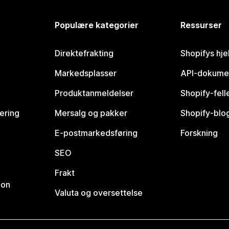
Populære kategorier
Ressurser
Direktefrakting
Shopifys hje
Markedsplasser
API-dokume
Produktanmeldelser
Shopify-fel
vering
Mersalg og pakker
Shopify-blo
E-postmarkedsføring
Forskning
SEO
Frakt
jon
Valuta og oversettelse