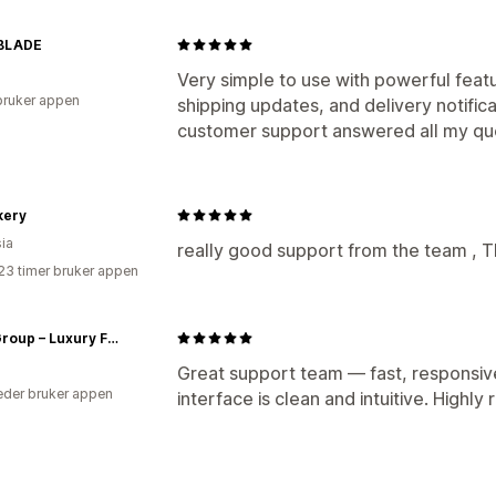
BLADE
Very simple to use with powerful featur
bruker appen
shipping updates, and delivery notific
customer support answered all my que
kery
ia
really good support from the team , T
23 timer bruker appen
Ellite Group – Luxury Fashion Store
Great support team — fast, responsiv
der bruker appen
interface is clean and intuitive. High