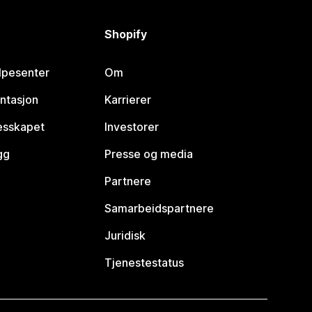
Shopify
lpesenter
Om
ntasjon
Karrierer
lesskapet
Investorer
gg
Presse og media
Partnere
Samarbeidspartnere
Juridisk
Tjenestestatus