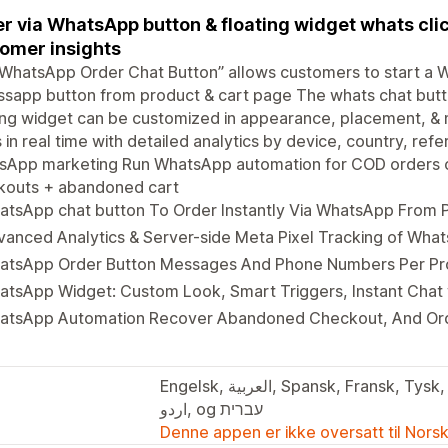
r via WhatsApp button & floating widget whats clic
omer insights
WhatsApp Order Chat Button” allows customers to start a 
sapp button from product & cart page The whats chat but
ting widget can be customized in appearance, placement, 
s in real time with detailed analytics by device, country, ref
sApp marketing Run WhatsApp automation for COD orders 
kouts + abandoned cart
atsApp chat button To Order Instantly Via WhatsApp From 
anced Analytics & Server-side Meta Pixel Tracking of What
atsApp Order Button Messages And Phone Numbers Per Pro
tsApp Widget: Custom Look, Smart Triggers, Instant Chat w
atsApp Automation Recover Abandoned Checkout, And Ord
Engelsk, العربية, Spansk, Fransk, Tysk, Kinesisk (forenklet), Hindi, Tyrkisk,
اردو, og עברית
Denne appen er ikke oversatt til Nors