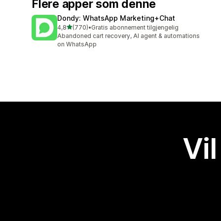
Flere apper som denne
Dondy: WhatsApp Marketing+Chat
av 5 stjerner
4,8
(770)
•
Gratis abonnement tilgjengelig
Totalt 770 omtaler
Abandoned cart recovery, AI agent & automations
on WhatsApp
Vil