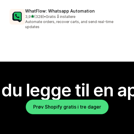
WhatFlow: Whatsapp Automation
av 5 stjerner
3,9
(328)
•
Gratis å installere
Totalt 328 omtaler
Automate orders, recover carts, and send real-time
updates
 du legge til en 
Prøv Shopify gratis i tre dager