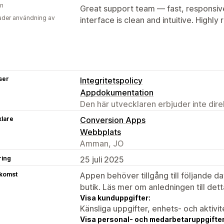
en
Great support team — fast, responsiv
der användning av
interface is clean and intuitive. High
ser
Integritetspolicy
Appdokumentation
Den här utvecklaren erbjuder inte dir
klare
Conversion Apps
Webbplats
Amman, JO
ring
25 juli 2025
tkomst
Appen behöver tillgång till följande d
butik. Läs mer om anledningen till det
Visa kunduppgifter:
Känsliga uppgifter, enhets- och aktivi
Visa personal- och medarbetaruppgifter