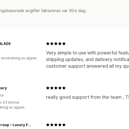
ngsbaserade avgifter faktureras var 30:e dag.
BLADE
Very simple to use with powerful featur
 användning av appen
shipping updates, and delivery notific
customer support answered all my que
kery
ia
really good support from the team , T
r 23 timmar
ning av appen
Ellite Group – Luxury Fashion Store