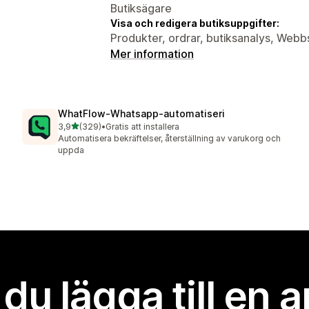
Butiksägare
Visa och redigera butiksuppgifter:
Produkter, ordrar, butiksanalys, Web
Mer information
WhatFlow‑Whatsapp‑automatiseri
av 5 stjärnor
3,9
(329)
•
Gratis att installera
329 recensioner totalt
Automatisera bekräftelser, återställning av varukorg och
uppda
l du lägga till en 