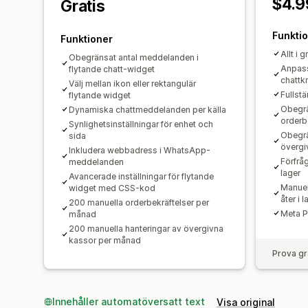
$4.9
Gratis
Funkti
Funktioner
Allt i 
Obegränsat antal meddelanden i
Anpas
flytande chatt-widget
chattk
Välj mellan ikon eller rektangulär
Fullstä
flytande widget
Obegrä
Dynamiska chattmeddelanden per källa
orderb
Synlighetsinställningar för enhet och
Obegrä
sida
övergi
Inkludera webbadress i WhatsApp-
Förfråg
meddelanden
lager
Avancerade inställningar för flytande
Manuel
widget med CSS-kod
åter i l
200 manuella orderbekräftelser per
Meta P
månad
200 manuella hanteringar av övergivna
kassor per månad
Prova gr
Innehåller automatöversatt text
Visa original