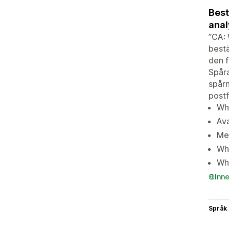
Best
anal
”CA: 
best
den f
Spåra
spår
postf
Wha
Av
Me
Wha
Wha
Inn
Språk