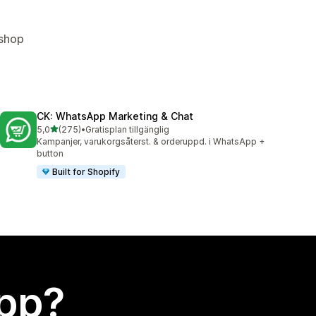
bshop
CK: WhatsApp Marketing & Chat
av 5 stjärnor
5,0
(275)
•
Gratisplan tillgänglig
275 recensioner totalt
Kampanjer, varukorgsåterst. & orderuppd. i WhatsApp +
button
Built for Shopify
app?