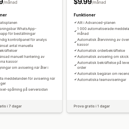
9
$9.99
/månad
/månad
oner
Funktioner
gratisplanen
Allt i Advanced-planen
sningsbar WhatsApp-
1 000 automatiserade meddel
napp för beställningar
månad
ndig kontrollpanel för analys
Automatisk återvinning av öve
kassor
nsat antal manuella
ekräftelser
Automatisk orderbekräftelse
nsad manuell hantering av
Automatisk avisering om skick
vna kassor
Automatisk bekräftelse på leve
ningar om avisering när åter i
order
Automatisk begäran om recen
la meddelanden för avisering när
Automatiska teamaviseringar
ager
ixel-spårning på serversidan
atis i 7 dagar
Prova gratis i 1 dagar