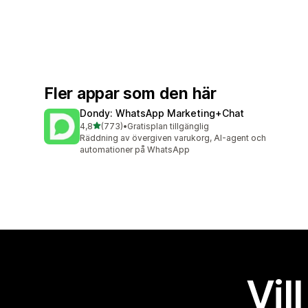
Fler appar som den här
Dondy: WhatsApp Marketing+Chat
av 5 stjärnor
4,8
(773)
•
Gratisplan tillgänglig
773 recensioner totalt
Räddning av övergiven varukorg, AI-agent och
automationer på WhatsApp
Vil