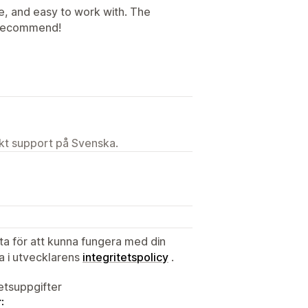
e, and easy to work with. The
ly recommend!
ekt support på Svenska.
ata för att kunna fungera med din
ta i utvecklarens
integritetspolicy
.
tetsuppgifter
: