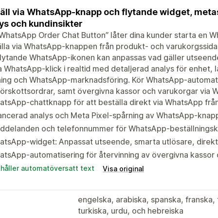
äll via WhatsApp-knapp och flytande widget, meta
ys och kundinsikter
WhatsApp Order Chat Button” låter dina kunder starta en W
älla via WhatsApp-knappen från produkt- och varukorgssid
lytande WhatsApp-ikonen kan anpassas vad gäller utseende
 WhatsApp-klick i realtid med detaljerad analys för enhet, l
ning och WhatsApp-marknadsföring. Kör WhatsApp-automatis
örskottsordrar, samt övergivna kassor och varukorgar via 
tsApp-chattknapp för att beställa direkt via WhatsApp frå
ancerad analys och Meta Pixel-spårning av WhatsApp-knapp
ddelanden och telefonnummer för WhatsApp-beställningskna
tsApp-widget: Anpassat utseende, smarta utlösare, direkt
tsApp-automatisering för återvinning av övergivna kassor
ehåller automatöversatt text
Visa original
engelska, arabiska, spanska, franska, t
turkiska, urdu, och hebreiska