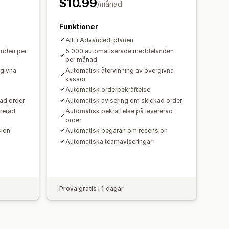
$10.99
/månad
Funktioner
Allt i Advanced-planen
anden per
5 000 automatiserade meddelanden
per månad
rgivna
Automatisk återvinning av övergivna
kassor
Automatisk orderbekräftelse
ad order
Automatisk avisering om skickad order
rerad
Automatisk bekräftelse på levererad
order
sion
Automatisk begäran om recension
Automatiska teamaviseringar
Prova gratis i 1 dagar