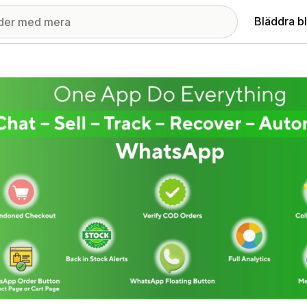
Bläddra b
ri med utvalda bilder