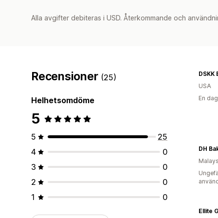
Alla avgifter debiteras i USD. Återkommande och användni
Recensioner
DSKK 
(25)
USA
En dag
Helhetsomdöme
5
5
25
DH Ba
4
0
Malays
3
0
Ungefä
2
0
använd
1
0