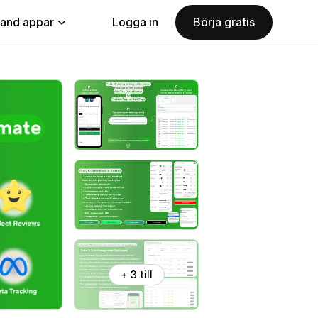
land appar
Logga in
Börja gratis
+ 3 till