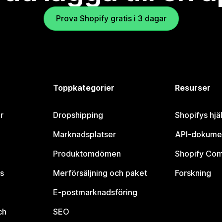
Prova Shopify gratis i 3 dagar
Toppkategorier
Resurser
r
Dropshipping
Shopifys hjä
Marknadsplatser
API-dokume
Produktomdömen
Shopify Co
s
Merförsäljning och paket
Forskning
E-postmarknadsföring
ch
SEO