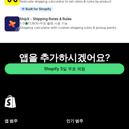
Postcode shipping calculator to set rates & rules by product
Built for Shopify
ShipX ‑ Shipping Rates & Rules
별 5개 중
5.0
(1,163)
•
무료 플랜 사용 가능
총 리뷰 1163개
Shipping calculator with custom shipping rules & pickup points
앱을 추가하시겠어요?
Shopify 3일 무료 체험
앱 범주
인기 범주