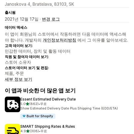
Janoskova 4, Bratislava, 83103, SK
출시됨
2021년 12월 17일 ·
변경 로그
데이터 액세스
이 앱이 회원님의 스토어에서 작동하려면 다음 데이터에 액세스해
야 합니다. 개발자의
개인정보처리방침
에서 그 이유를 알아보세요.
고객 데이터 보기:
민감한 데이터, 장치 및 활동 데이터
직원 및 참여자 데이터 보기:
스토어 소유자
스토어 데이터 보기 및 편집:
제품, 주문
세부 정보 보기
이 앱과 비슷한 더 많은 앱 보기
Essent Estimated Delivery Date
별 5개 중
5.0
(862)
•
무료
총 리뷰 862개
Show Estimated Delivery Date Plus Shipping Time (EDD/ETA)
Built for Shopify
SMART Shipping Rates & Rules
별 5개 중
4.9
(308)
•
무료
총 리뷰 308개