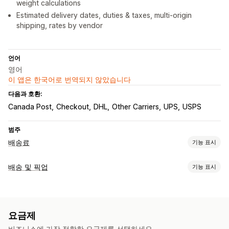
weight calculations
Estimated delivery dates, duties & taxes, multi-origin
shipping, rates by vendor
언어
영어
이 앱은 한국어로 번역되지 않았습니다
다음과 호환:
Canada Post
Checkout
DHL
Other Carriers
UPS
USPS
범주
배송료
기능 표시
가격 계산
배송 및 픽업
기능 표시
고정 요금
배송업체 기반
고객 기반
치수 기반
거리 기반
배송 옵션
제품 기반
수량 기반
중량 기반
우편 번호
가격 혼합
여러 지역
블록 날짜
마감 시간
변동 가격
최소 값
준비 시간
주소 확인
여러 출발지
요금제
사용자 지정 메시지
맞춤 설정
비즈니스에 가장 적합한 요금제를 선택하세요.