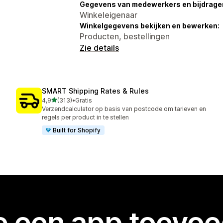
Gegevens van medewerkers en bijdrager
Winkeleigenaar
Winkelgegevens bekijken en bewerken:
Producten, bestellingen
Zie details
SMART Shipping Rates & Rules
van 5 sterren
4,9
(313)
•
Gratis
313 recensies in totaal
Verzendcalculator op basis van postcode om tarieven en
regels per product in te stellen
Built for Shopify
je een app toevo