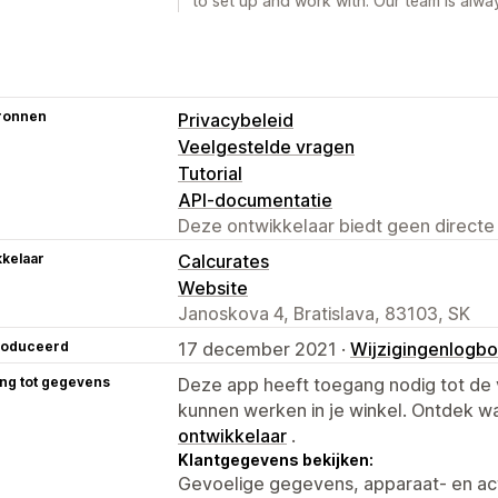
to set up and work with. Our team is alway
ronnen
Privacybeleid
Veelgestelde vragen
Tutorial
API-documentatie
Deze ontwikkelaar biedt geen directe
kelaar
Calcurates
Website
Janoskova 4, Bratislava, 83103, SK
roduceerd
17 december 2021 ·
Wijzigingenlogb
ng tot gegevens
Deze app heeft toegang nodig tot d
kunnen werken in je winkel. Ontdek w
ontwikkelaar
.
Klantgegevens bekijken:
Gevoelige gegevens, apparaat- en ac