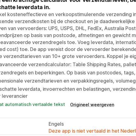
hatte leverdata in.
el kosteneffectieve en verkoopstimulerende verzending in 
kende verzendkosten bij de checkout en je daadwerkelijke
ven van vervoerders: UPS, USPS, DHL, FedEx, Australia Post
ndprijzen op basis van postcode, afmetingen en gewicht m
eavanceerde verzendregels toe. Voeg leverdata, internati
ed cost) toe. De app vereist door de vervoerder berekend
e verzendtarieven van 10+ grote vervoerders. Koppel je e
vanceerde verzendcalculator: Table Shipping Rates, pallett
zendregels en beperkingen. Op basis van postcodes, tags,
mensionale verzendtarieven en verpakkingsregels, volume
chatte leverdata, invoerrechten en belastingen, verzendin
 leverancier
at automatisch vertaalde tekst
Origineel weergeven
Engels
Deze app is niet vertaald in het Neder