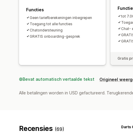
Functi
Functies
tot 7.
Geen tariefberekeningen inbegrepen
Toegan
Toegang tot alle functies
Chat- 
Chatondersteuning
GRATI
GRATIS onboarding-gesprek
GRATIS
Gratis p
Bevat automatisch vertaalde tekst
Origineel weer
Alle betalingen worden in USD gefactureerd. Terugkeren
Recensies
Darts 
(69)