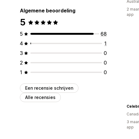
Austral
2 maan
Algemene beoordeling
app
5
5
68
4
1
3
0
2
0
1
0
Een recensie schrijven
Alle recensies
Canad
3 maan
app