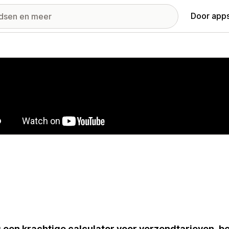
Door apps
ij met uitgelichte afbeeldingen
g een krachtige calculator voor verzendtarieven, b