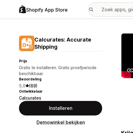
Shopify App Store
Galer
Calcurates: Accurate
Shipping
Prijs
Gratis te installeren. Gratis proefperiode
beschikbaar.
Beoordeling
5,0
(69)
Ontwikkelaar
Calcurates
Installeren
Demowinkel bekijken
Krij