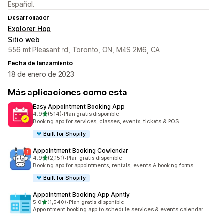
Español.
Desarrollador
Explorer Hop
Sitio web
556 mt Pleasant rd, Toronto, ON, M4S 2M6, CA
Fecha de lanzamiento
18 de enero de 2023
Más aplicaciones como esta
Easy Appointment Booking App
de 5 estrellas
4.9
(514)
•
Plan gratis disponible
514 reseñas en total
Booking app for services, classes, events, tickets & POS
Built for Shopify
Appointment Booking Cowlendar
de 5 estrellas
4.9
(2,151)
•
Plan gratis disponible
2151 reseñas en total
Booking app for appointments, rentals, events & booking forms.
Built for Shopify
Appointment Booking App Apntly
de 5 estrellas
5.0
(1,540)
•
Plan gratis disponible
1540 reseñas en total
Appointment booking app to schedule services & events calendar