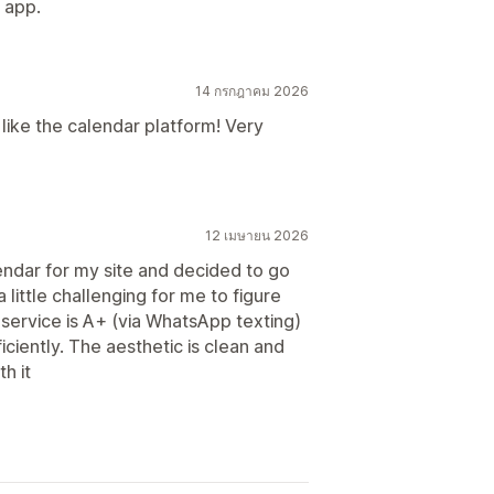
e app.
14 กรกฎาคม 2026
like the calendar platform! Very
12 เมษายน 2026
endar for my site and decided to go
a little challenging for me to figure
 service is A+ (via WhatsApp texting)
iciently. The aesthetic is clean and
h it