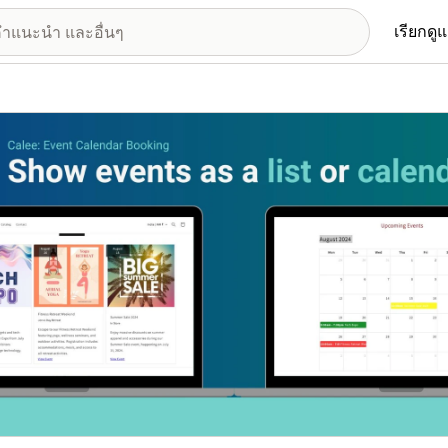
เรียกดู
อรีรูปภาพที่แสดง