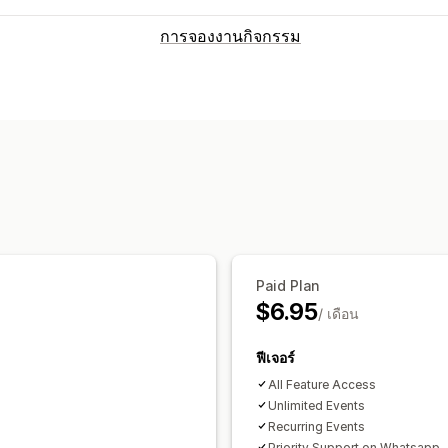
การจองงานกิจกรรม
ประเภทกิจกรรม
บริการต่างๆ
การจอง
ออนไลน์
กิจกรรม
การจัดการการจอง
ปฏิทิน
การออกตั๋ว
การเช็คอินกิจกรรม
การปรับแต่ง
หน้าการจอง
วิดเจ็ตปฏิทิน
CSS ที่กำหน
Paid Plan
$6.95
/ เดือน
ฟีเจอร์
All Feature Access
Unlimited Events
Recurring Events
Priority Support on Whatsapp