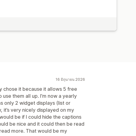
16 มิถุนายน 2026
lly chose it because it allows 5 free
o use them all up. I’m now a yearly
s only 2 widget displays (list or
w, it’s very nicely displayed on my
would be if I could hide the captions
uld be nice and it could then be read
 read more. That would be my