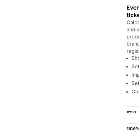
Even
tick
Calee
and s
produ
bran
regis
Sho
Set
Im
Set
Con
ภาษา
ใช้ได้กั