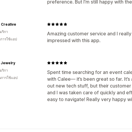
preference. But I’m still happy with th
 Creative
มริกา
Amazing customer service and I really 
ในการใช้แอป
impressed with this app.
l Jewelry
มริกา
Spent time searching for an event cal
ในการใช้แอป
with Calee— it’s been great so far. It’s 
out new tech stuff, but their customer
and I was taken care of quickly and eff
easy to navigate! Really very happy wit