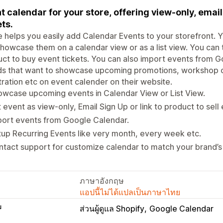
t calendar for your store, offering view-only, email
ets.
 helps you easily add Calendar Events to your storefront. 
howcase them on a calendar view or as a list view. You can t
ct to buy event tickets. You can also import events from Go
ds that want to showcase upcoming promotions, workshop c
tration etc on event calender on their website.
wcase upcoming events in Calendar View or List View.
 event as view-only, Email Sign Up or link to product to sell 
port events from Google Calendar.
up Recurring Events like very month, every week etc.
tact support for customize calendar to match your brand’s 
ภาษาอังกฤษ
แอปนี้ไม่ได้แปลเป็นภาษาไทย
บ
ส่วนผู้ดูแล Shopify
Google Calendar