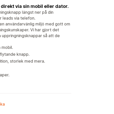
irekt via sin mobil eller dator.
gningsknapp längst ner på din
r leads via telefon.
t en användarvänlig miljö med gott om
ningskunskaper. Vi har gjort det
a uppringningsknappar så att de
 mobil.
 flytande knapp.
ition, storlek med mera.
aper.
ska