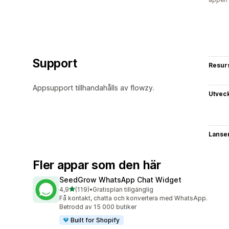
Support
Resur
Appsupport tillhandahålls av flowzy.
Utvec
Lanse
Fler appar som den här
SeedGrow WhatsApp Chat Widget
av 5 stjärnor
4,9
(119)
•
Gratisplan tillgänglig
119 recensioner totalt
Få kontakt, chatta och konvertera med WhatsApp.
Betrodd av 15 000 butiker
Built for Shopify