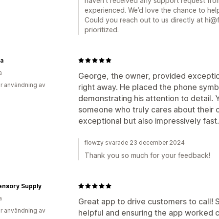
haven’t received any support request fro
experienced. We’d love the chance to hel
Could you reach out to us directly at hi@
prioritized.
la
a
George, the owner, provided exception
r användning av
right away. He placed the phone symb
demonstrating his attention to detail. 
someone who truly cares about their 
exceptional but also impressively fast.
flowzy svarade 23 december 2024
Thank you so much for your feedback!
ensory Supply
a
Great app to drive customers to call!
r användning av
helpful and ensuring the app worked c