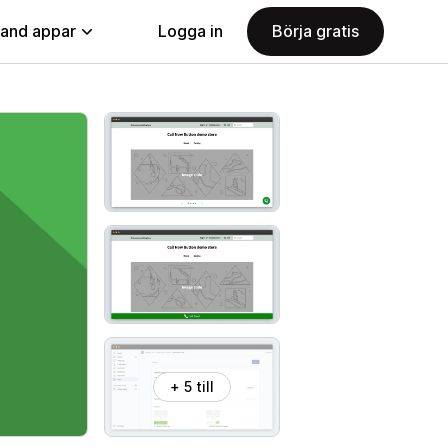
land appar
Logga in
Börja gratis
+ 5 till