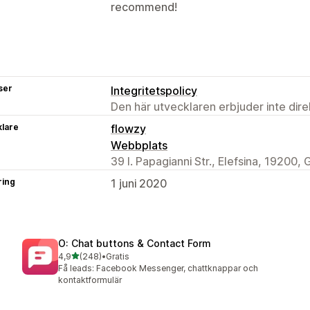
recommend!
ser
Integritetspolicy
Den här utvecklaren erbjuder inte dir
klare
flowzy
Webbplats
39 I. Papagianni Str., Elefsina, 19200, 
ring
1 juni 2020
O: Chat buttons & Contact Form
av 5 stjärnor
4,9
(248)
•
Gratis
248 recensioner totalt
Få leads: Facebook Messenger, chattknappar och
kontaktformulär