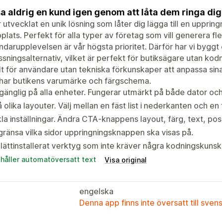
a aldrig en kund igen genom att låta dem ringa dig d
r utvecklat en unik lösning som låter dig lägga till en upprin
lats. Perfekt för alla typer av företag som vill generera fle
darupplevelsen är vår högsta prioritet. Därför har vi bygg
sningsalternativ, vilket är perfekt för butiksägare utan kod
t för användare utan tekniska förkunskaper att anpassa sin
har butikens varumärke och färgschema.
lgänglig på alla enheter. Fungerar utmärkt på både dator och
 olika layouter. Välj mellan en fäst list i nederkanten och en
la inställningar. Ändra CTA-knappens layout, färg, text, pos
ränsa vilka sidor uppringningsknappen ska visas på.
 lättinstallerat verktyg som inte kräver några kodningskunsk
ehåller automatöversatt text
Visa original
engelska
Denna app finns inte översatt till sven