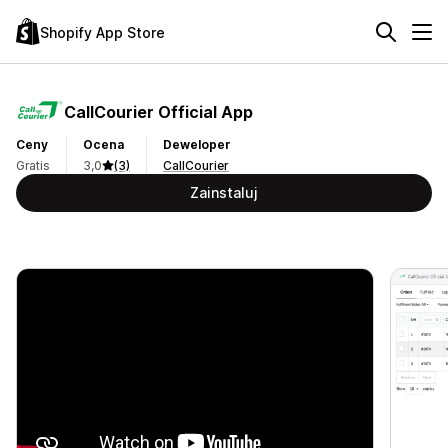
Shopify App Store
CallCourier Official App
Ceny
Ocena
Deweloper
Gratis
3,0
(3)
CallCourier
Zainstaluj