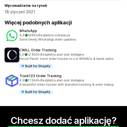
Wprowadzenie na rynek
18 styczeń 2021
Więcej podobnych aplikacji
WhatsApp
na 5 gwiazdek
4,4
(695)
•
Bezpłatna instalacja
Łączna liczba recenzji: 695
Send timely WhatsApp order updates.
CWILL Order Tracking
na 5 gwiazdek
5,0
(2 855)
•
Bezpłatny plan jest dostępny
Łączna liczba recenzji: 2855
Parcel Panel: track order tracker to cut WISMOs & boost sales
Built for Shopify
Track123 Order Tracking
na 5 gwiazdek
4,9
(1 564)
•
Bezpłatny plan jest dostępny
Łączna liczba recenzji: 1564
A beautiful order tracker with branded tracking & order lookup
Built for Shopify
Chcesz dodać aplikację?