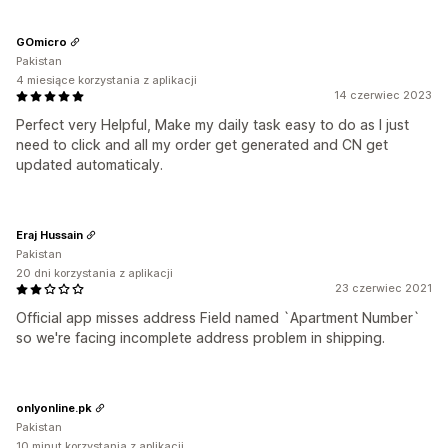
GOmicro
Pakistan
4 miesiące korzystania z aplikacji
14 czerwiec 2023
Perfect very Helpful, Make my daily task easy to do as I just
need to click and all my order get generated and CN get
updated automaticaly.
Eraj Hussain
Pakistan
20 dni korzystania z aplikacji
23 czerwiec 2021
Official app misses address Field named `Apartment Number`
so we're facing incomplete address problem in shipping.
onlyonline.pk
Pakistan
10 minut korzystania z aplikacji