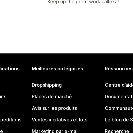
Keep up the great work callexa!
lications
Meilleures catégories
Ressources
Dropshipping
Centre d’aid
its
Places de marché
Documentati
Avis sur les produits
Communauté
péditions
Ventes incitatives et lots
Le blog de 
ue
Marketing par e-mail
Recherche