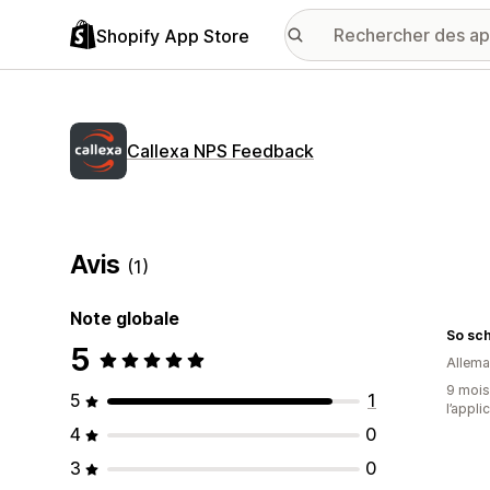
Shopify App Store
Callexa NPS Feedback
Avis
(1)
Note globale
So sch
5
Allem
9 mois 
5
1
l’appli
4
0
3
0