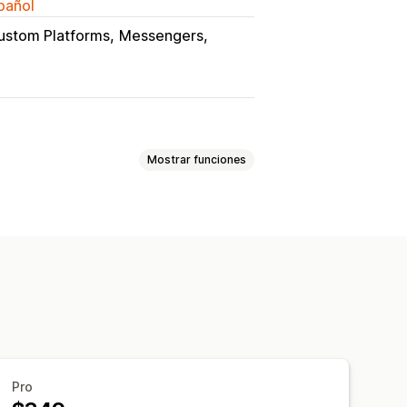
spañol
ustom Platforms
Messengers
Mostrar funciones
ón
Fecha de entrega estimada
esas de transportes
Pro