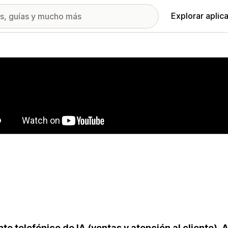
Explorar aplic
ía de imágenes destacadas
te telefónico de IA (ventas y atención al cliente). A