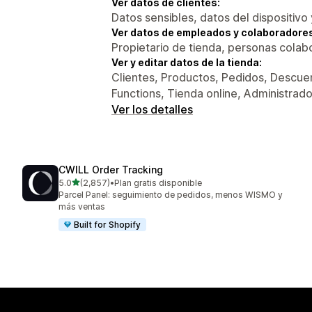
Ver datos de clientes:
Datos sensibles, datos del dispositivo 
Ver datos de empleados y colaboradore
Propietario de tienda, personas colab
Ver y editar datos de la tienda:
Clientes, Productos, Pedidos, Descuen
Functions, Tienda online, Administrad
Ver los detalles
CWILL Order Tracking
de 5 estrellas
5.0
(2,857)
•
Plan gratis disponible
2857 reseñas en total
Parcel Panel: seguimiento de pedidos, menos WISMO y
más ventas
Built for Shopify