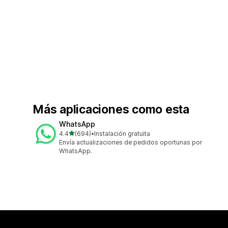
Más aplicaciones como esta
WhatsApp
de 5 estrellas
4.4
(694)
•
Instalación gratuita
694 reseñas en total
Envía actualizaciones de pedidos oportunas por
WhatsApp.