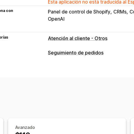
Esta aplicación no está traducida al E
ona con
Panel de control de Shopify
CRMs
C
OpenAI
orías
Atención al cliente - Otros
Seguimiento de pedidos
Seguimiento
Seguimiento en tiempo real
Traducci
Seguimiento general
Múltiples empr
Informes y estadísticas
Avanzado