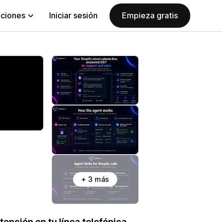
aciones
Iniciar sesión
Empieza gratis
+ 3 más
tención en tu línea telefónica