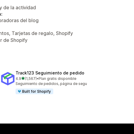
y de la actividad
s:
oradoras del blog
tos, Tarjetas de regalo, Shopify
or de Shopify
Track123 Seguimiento de pedido
de 5 estrellas
4.9
(1,567)
•
Plan gratis disponible
1567 reseñas en total
Seguimiento de pedidos, página de segu
Built for Shopify