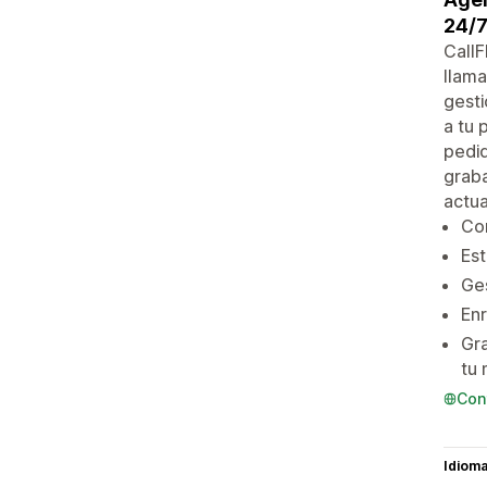
24/7
CallF
llama
gesti
a tu 
pedid
graba
actua
Con
Est
Ges
Enr
Gra
tu
Con
Idiom