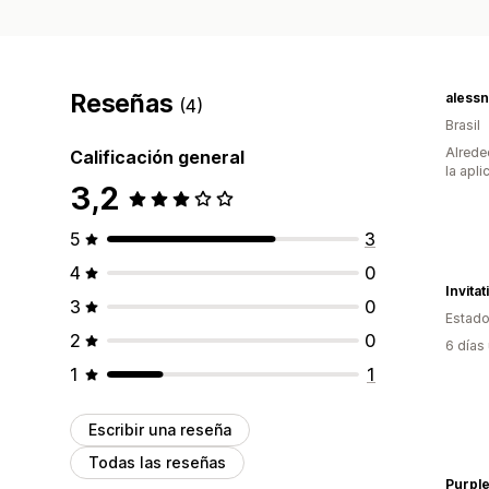
Reseñas
alessn
(4)
Brasil
Alrede
Calificación general
la apli
3,2
5
3
4
0
Invita
3
0
Estado
2
0
6 días
1
1
Escribir una reseña
Todas las reseñas
Purple