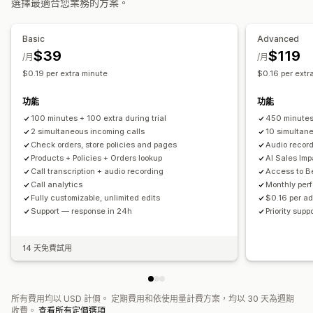
選擇最適合您業務的方案。
Basic
Advanced
$39
$119
/月
/月
$0.19 per extra minute
$0.16 per extr
功能
功能
100 minutes + 100 extra during trial
450 minute
2 simultaneous incoming calls
10 simultan
Check orders, store policies and pages
Audio recor
Products + Policies + Orders lookup
AI Sales Imp
Call transcription + audio recording
Access to B
Call analytics
Monthly per
Fully customizable, unlimited edits
$0.16 per ad
Support — response in 24h
Priority sup
14 天免費試用
所有費用均以 USD 計價。 定期費用和依使用量計費方案，均以 30 天為週期
收費。
查看所有定價選項