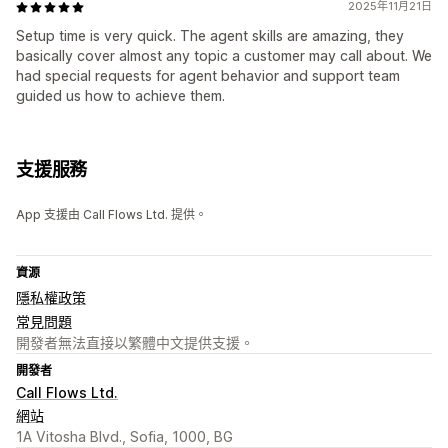
2025年11月21日
Setup time is very quick. The agent skills are amazing, they
basically cover almost any topic a customer may call about. We
had special requests for agent behavior and support team
guided us how to achieve them.
支援服務
App 支援由 Call Flows Ltd. 提供。
資源
隱私權政策
常見問題
開發者無法直接以繁體中文提供支援。
開發者
Call Flows Ltd.
網站
1A Vitosha Blvd., Sofia, 1000, BG