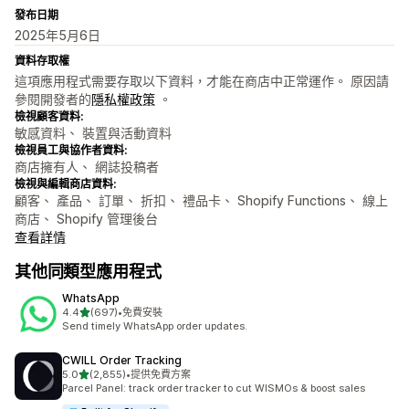
發布日期
2025年5月6日
資料存取權
這項應用程式需要存取以下資料，才能在商店中正常運作。 原因請
參閱開發者的
隱私權政策
。
檢視顧客資料:
敏感資料、 裝置與活動資料
檢視員工與協作者資料:
商店擁有人、 網誌投稿者
檢視與編輯商店資料:
顧客、 產品、 訂單、 折扣、 禮品卡、 Shopify Functions、 線上
商店、 Shopify 管理後台
查看詳情
其他同類型應用程式
WhatsApp
滿分 5 顆星
4.4
(697)
•
免費安裝
共有 697 則評價
Send timely WhatsApp order updates.
CWILL Order Tracking
滿分 5 顆星
5.0
(2,855)
•
提供免費方案
共有 2855 則評價
Parcel Panel: track order tracker to cut WISMOs & boost sales