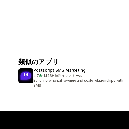
類似のアプリ
Postscript SMS Marketing
5つ星中
4.7
(1,143)
•
無料インストール
合計レビュー数：1143件
Build incremental revenue and scale relationships with
SMS