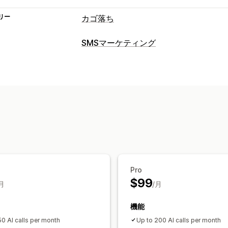
リー
カゴ落ち
カートリカバリー
SMSマーケティング
メールリマインダー
パーソナライズ型
キャンペーン管理
SMS通知
複数チャネルメッセージ
ク
A/Bテスト
一括メッセージ
コンプラ
ディスカウントオファー
期間限定オフ
スケジュール式メッセージ
双方向メッ
自動ワークフロー
リアルタイム分析
ROI追跡
表示オプション
ワークフローのオートメーション
カスタムブランディング
カスタムクー
カートリカバリー
クーポンコード
フ
複数言語
A/Bテスト
操作動向の追跡
支払いに関するリマインダー
おすすめ
ウィンバックキャンペーン
Pro
$99
月
/月
機能
50 AI calls per month
Up to 200 AI calls per month