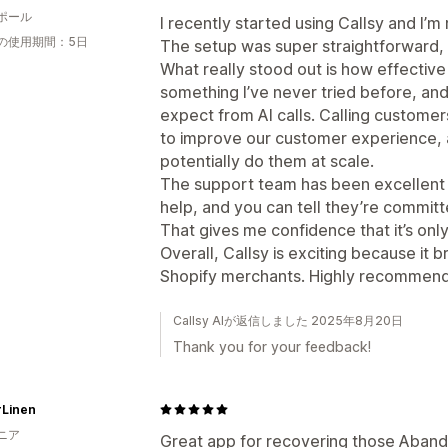
ポール
I recently started using Callsy and I’m
の使用期間：5日
The setup was super straightforward, a
What really stood out is how effective 
something I’ve never tried before, an
expect from AI calls. Calling custom
to improve our customer experience, 
potentially do them at scale.
The support team has been excellent 
help, and you can tell they’re committ
That gives me confidence that it’s only
Overall, Callsy is exciting because it 
Shopify merchants. Highly recommend gi
Callsy AIが返信しました 2025年8月20日
Thank you for your feedback!
Linen
ニア
Great app for recovering those Abando