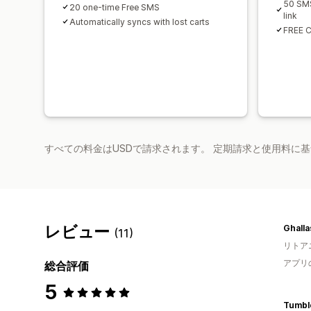
50 SMS
20 one-time Free SMS
link
Automatically syncs with lost carts
FREE Ca
すべての料金はUSDで請求されます。 定期請求と使用料に
レビュー
Ghall
(11)
リトア
アプリ
総合評価
5
Tumbl