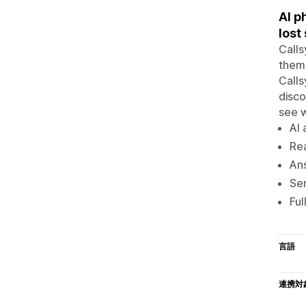
AI p
lost
Calls
them 
Calls
disco
see w
AI 
Rea
Ans
Sen
Ful
言語
連携対