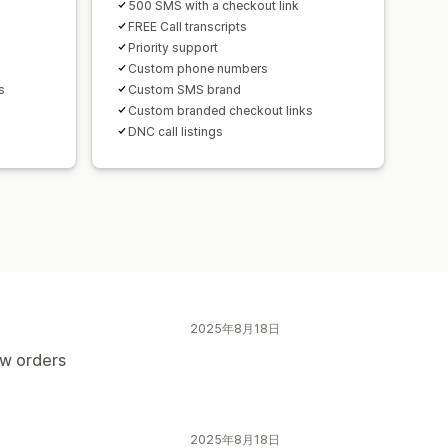
500 SMS with a checkout link
FREE Call transcripts
Priority support
Custom phone numbers
s
Custom SMS brand
Custom branded checkout links
DNC call listings
2025年8月18日
ew orders
2025年8月18日