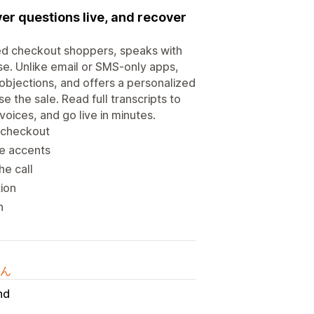
er questions live, and recover
oned checkout shoppers, speaks with
se. Unlike email or SMS-only apps,
 objections, and offers a personalized
e the sale. Read full transcripts to
ices, and go live in minutes.
h checkout
e accents
he call
ion
n
ん
nd