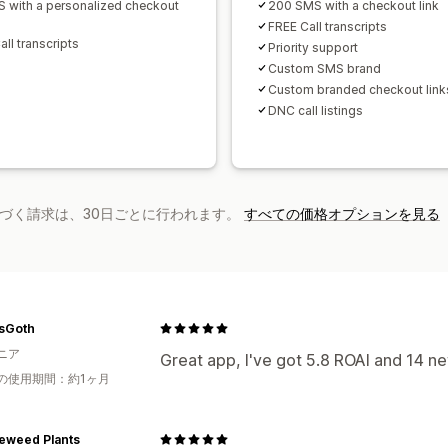
 with a personalized checkout
200 SMS with a checkout link
FREE Call transcripts
ll transcripts
Priority support
Custom SMS brand
Custom branded checkout link
DNC call listings
基づく請求は、30日ごとに行われます。
すべての価格オプションを見る
asGoth
ニア
Great app, I've got 5.8 ROAI and 14 n
の使用期間：約1ヶ月
eweed Plants