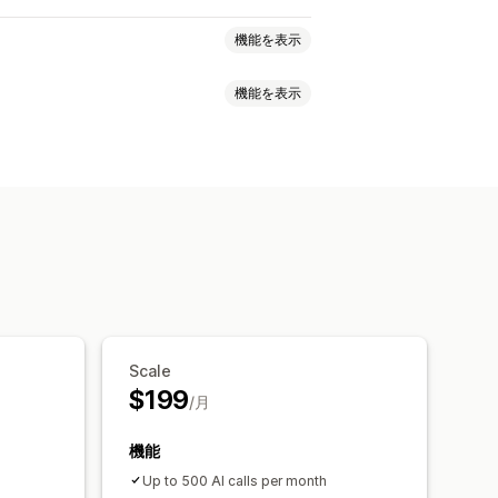
機能を表示
機能を表示
キャンペーン
リターゲティング広告
ロスデバイスカート
イアンス
パーソナライズ式メッセージ
ァー
コンバージョントラッキング
セージ
コンバージョン指標
ポンコード
トリガー
テンプレート
ィードバックのリクエスト
注文の確認
商品
定期購入の更新
Scale
$199
/月
機能
Up to 500 AI calls per month