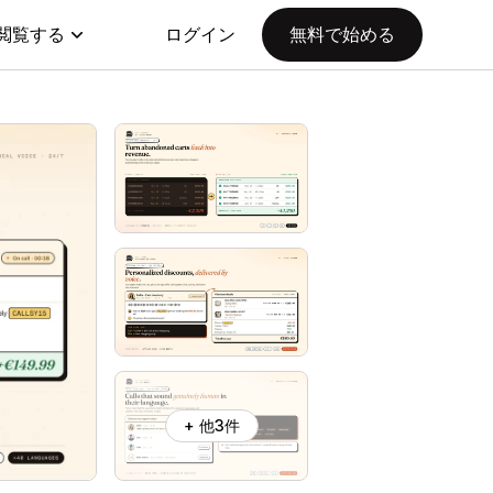
閲覧する
ログイン
無料で始める
+ 他3件