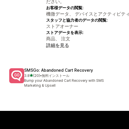
ださい。
お客様データの閲覧:
機微データ、 デバイスとアクティビテ
スタッフと協力者のデータの閲覧:
ストアオーナー
ストアデータを表示:
商品、 注文
詳細を見る
SMSGo: Abandoned Cart Recovery
5つ星中
3.8
(20)
•
無料インストール
合計レビュー数：20件
Bump your Abandoned Cart Recovery with SMS
Marketing & Upsell