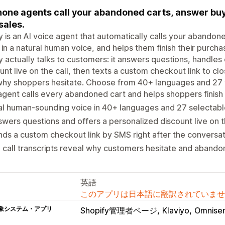
hone agents call your abandoned carts, answer buy
 sales.
y is an AI voice agent that automatically calls your aband
in a natural human voice, and helps them finish their purcha
y actually talks to customers: it answers questions, handles
unt live on the call, then texts a custom checkout link to clos
hy shoppers hesitate. Choose from 40+ languages and 27 vo
agent calls every abandoned cart and helps shoppers finis
l human-sounding voice in 40+ languages and 27 selectabl
wers questions and offers a personalized discount live on t
ds a custom checkout link by SMS right after the conversat
l call transcripts reveal why customers hesitate and abando
英語
このアプリは日本語に翻訳されていませ
象システム・アプリ
Shopify管理者ページ
Klaviyo
Omnise