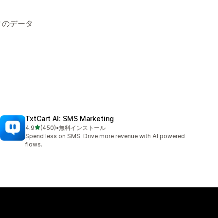
ィのデータ
TxtCart AI: SMS Marketing
5つ星中
4.9
(450)
•
無料インストール
合計レビュー数：450件
Spend less on SMS. Drive more revenue with AI powered
flows.