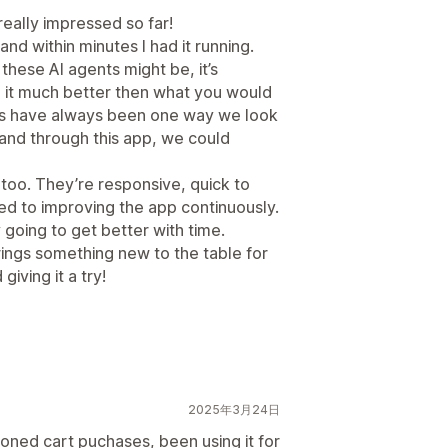
 really impressed so far!
nd within minutes I had it running.
these AI agents might be, it’s
d it much better then what you would
ers have always been one way we look
and through this app, we could
too. They’re responsive, quick to
ed to improving the app continuously.
 going to get better with time.
brings something new to the table for
ving it a try!
2025年3月24日
ned cart puchases, been using it for