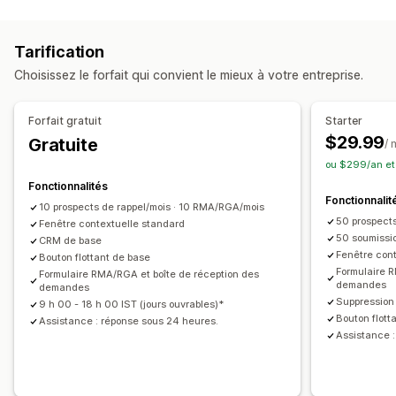
Tarification
Choisissez le forfait qui convient le mieux à votre entreprise.
Forfait gratuit
Starter
$29.99
Gratuite
/ 
ou $299/an et
Fonctionnalités
Fonctionnalit
10 prospects de rappel/mois · 10 RMA/RGA/mois
50 prospects
Fenêtre contextuelle standard
50 soumiss
CRM de base
Fenêtre con
Bouton flottant de base
Formulaire 
Formulaire RMA/RGA et boîte de réception des
demandes
demandes
Suppression
9 h 00 - 18 h 00 IST (jours ouvrables)*
Bouton flott
Assistance : réponse sous 24 heures.
Assistance 