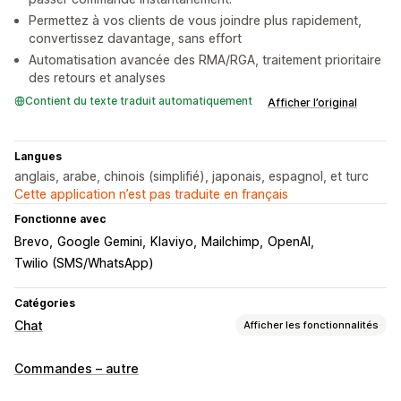
Permettez à vos clients de vous joindre plus rapidement,
convertissez davantage, sans effort
Automatisation avancée des RMA/RGA, traitement prioritaire
des retours et analyses
Contient du texte traduit automatiquement
Afficher l’original
Langues
anglais, arabe, chinois (simplifié), japonais, espagnol, et turc
Cette application n’est pas traduite en français
Fonctionne avec
Brevo
Google Gemini
Klaviyo
Mailchimp
OpenAI
Twilio (SMS/WhatsApp)
Catégories
Chat
Afficher les fonctionnalités
Messagerie en temps réel
Commandes – autre
Informations sur le client