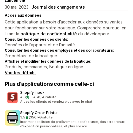
Lancement
30 mai 2023 ·
Journal des changements
Accès aux données
Cette application a besoin d’accéder aux données suivantes
pour fonctionner sur votre boutique. Comprendre pourquoi en
lisant la
politique de confidentialité
du développeur.
Consulter les données des clients:
Données de l’appareil et de l’activité
Consulter les données des employés et des collaborateurs:
Propriétaire de la boutique
Afficher et modifier les données de la boutique:
Produits, commandes, Boutique en ligne
Voir les détails
Plus d’applications comme celle-ci
Shopify Inbox
étoile(s) sur 5
4,6
(5 480)
•
Gratuite
5480 avis au total
Aidez les clients et vendez plus avec le chat
Shopify Order Printer
étoile(s) sur 5
3,5
(356)
•
Gratuite
356 avis au total
Imprimer des listes de prélèvement, des factures, des bordereaux
d’expédition personnalisés, et plus encore