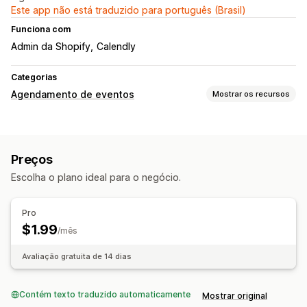
Este app não está traduzido para português (Brasil)
Funciona com
Admin da Shopify
Calendly
Categorias
Agendamento de eventos
Mostrar os recursos
Tipo de evento
Consultas
Aluguéis
Aulas
Serviços
Reservas
Presencial
Preços
Online
Eventos personalizados
Escolha o plano ideal para o negócio.
Gestão de reservas
Calendário
Agendamento
Opções de horário
Pro
Bloquear datas
Cancelar reservas
Limites de capacidade
$1.99
/mês
Sincronização de dados
Notificações por e-mail
Avaliação gratuita de 14 dias
Personalização
CSS personalizado
Contém texto traduzido automaticamente
Mostrar original