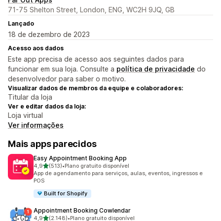
71-75 Shelton Street, London, ENG, WC2H 9JQ, GB
Lançado
18 de dezembro de 2023
Acesso aos dados
Este app precisa de acesso aos seguintes dados para
funcionar em sua loja. Consulte a
política de privacidade
do
desenvolvedor para saber o motivo.
Visualizar dados de membros da equipe e colaboradores:
Titular da loja
Ver e editar dados da loja:
Loja virtual
Ver informações
Mais apps parecidos
Easy Appointment Booking App
de 5 estrelas
4,9
(513)
•
Plano gratuito disponível
513 avaliações ao todo
App de agendamento para serviços, aulas, eventos, ingressos e
POS
Built for Shopify
Appointment Booking Cowlendar
de 5 estrelas
4,9
(2.148)
•
Plano gratuito disponível