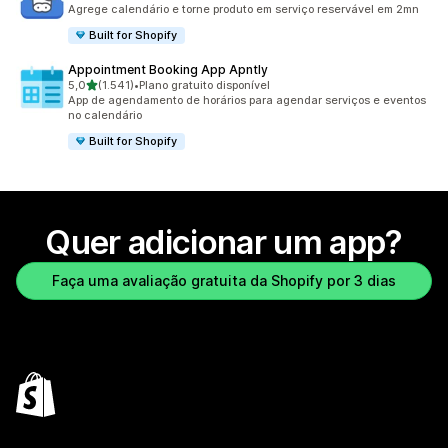
2148 avaliações ao todo
Agrege calendário e torne produto em serviço reservável em 2mn
Built for Shopify
Appointment Booking App Apntly
de 5 estrelas
5,0
(1.541)
•
Plano gratuito disponível
1541 avaliações ao todo
App de agendamento de horários para agendar serviços e eventos
no calendário
Built for Shopify
Quer adicionar um app?
Faça uma avaliação gratuita da Shopify por 3 dias