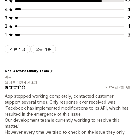
5
52
4
4
3
2
2
1
1
3
리뷰 작성
모든 리뷰
Sheila Stotts Luxury Tools
미국
앱 사용 기간 6년 초과
2024년 7월 3일
App stopped working completely, contacted customer
support several times. Only response ever received was
'Facebook has implemented modifications to its API, which has
resulted in the emergence of this issue.
Our development team is currently working to resolve this
matter.'
However every time we tried to check on the issue they only