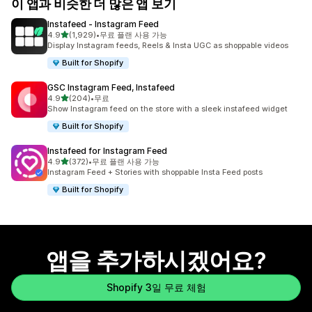
이 앱과 비슷한 더 많은 앱 보기
Instafeed ‑ Instagram Feed
별 5개 중
4.9
(1,929)
•
무료 플랜 사용 가능
총 리뷰 1929개
Display Instagram feeds, Reels & Insta UGC as shoppable videos
Built for Shopify
GSC Instagram Feed, Instafeed
별 5개 중
4.9
(204)
•
무료
총 리뷰 204개
Show Instagram feed on the store with a sleek instafeed widget
Built for Shopify
Instafeed for Instagram Feed
별 5개 중
4.9
(372)
•
무료 플랜 사용 가능
총 리뷰 372개
Instagram Feed + Stories with shoppable Insta Feed posts
Built for Shopify
앱을 추가하시겠어요?
Shopify 3일 무료 체험