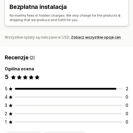
Produkty sprzedawane pod marką dystrybutora
Bezpłatna instalacja
Śledzenie w czasie rzeczywistym
Śledzenie zamówień
No monthy fees or hidden charges. We only charge for the products &
shipping that we produce and fulfill for you.
Wszystkie opłaty są naliczane w USD.
Zobacz wszystkie opcje cen
Recenzje
(2)
Ogólna ocena
5
5
2
4
0
3
0
2
0
1
0