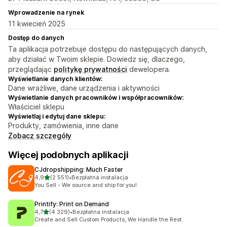
Wprowadzenie na rynek
11 kwiecień 2025
Dostęp do danych
Ta aplikacja potrzebuje dostępu do następujących danych,
aby działać w Twoim sklepie. Dowiedz się, dlaczego,
przeglądając
politykę prywatności
dewelopera.
Wyświetlanie danych klientów:
Dane wrażliwe, dane urządzenia i aktywności
Wyświetlanie danych pracowników i współpracowników:
Właściciel sklepu
Wyświetlaj i edytuj dane sklepu:
Produkty, zamówienia, inne dane
Zobacz szczegóły
Więcej podobnych aplikacji
CJdropshipping: Much Faster
na 5 gwiazdek
4,9
(2 551)
•
Bezpłatna instalacja
Łączna liczba recenzji: 2551
You Sell - We source and ship for you!
Printify: Print on Demand
na 5 gwiazdek
4,7
(4 329)
•
Bezpłatna instalacja
Łączna liczba recenzji: 4329
Create and Sell Custom Products, We Handle the Rest.