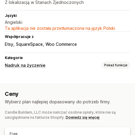
Z lokalizacją w Stanach Zjednoczonych
Języki
Angielski
Ta aplikacja nie została przetłumaczona na język Polski
Współpracuje z
Etsy
SquareSpace
Woo Commerce
Kategorie
Nadruk na życzenie
Pokaż funkcje
Personalizacja produktów
Własne etykiety
Narzędzia projektowe
Generator makiet
Ceny
Personalizacja
Niestandardowe szablony
Wybierz plan najlepiej dopasowany do potrzeb firmy.
Produkty
Candle Builders, LLC może naliczać osobne opłaty, które nie są
Prezenty świąteczne
Wystrój wnętrz
Ekologiczne
uwzględniane na fakturze Shopify.
Dowiedz się więcej
Organiczne
Opcje wysyłki
Free