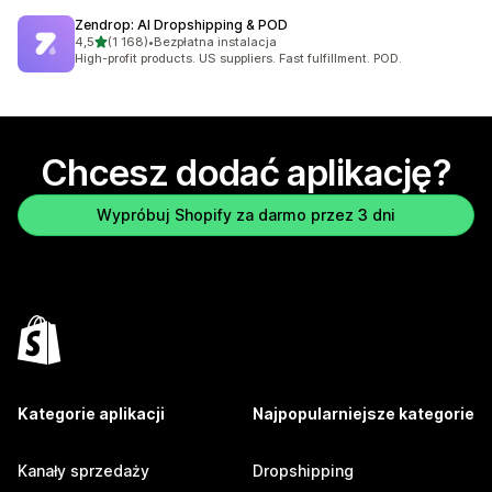
Zendrop: AI Dropshipping & POD
na 5 gwiazdek
4,5
(1 168)
•
Bezpłatna instalacja
Łączna liczba recenzji: 1168
High-profit products. US suppliers. Fast fulfillment. POD.
Chcesz dodać aplikację?
Wypróbuj Shopify za darmo przez 3 dni
Kategorie aplikacji
Najpopularniejsze kategorie
Kanały sprzedaży
Dropshipping