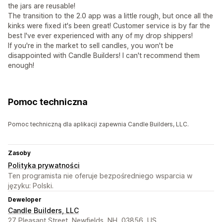
the jars are reusable!
The transition to the 2.0 app was a little rough, but once all the
kinks were fixed it's been great! Customer service is by far the
best I've ever experienced with any of my drop shippers!
If you're in the market to sell candles, you won't be
disappointed with Candle Builders! I can't recommend them
enough!
Pomoc techniczna
Pomoc techniczną dla aplikacji zapewnia Candle Builders, LLC.
Zasoby
Polityka prywatności
Ten programista nie oferuje bezpośredniego wsparcia w
języku: Polski.
Deweloper
Candle Builders, LLC
27 Pleasant Street, Newfields, NH, 03856, US