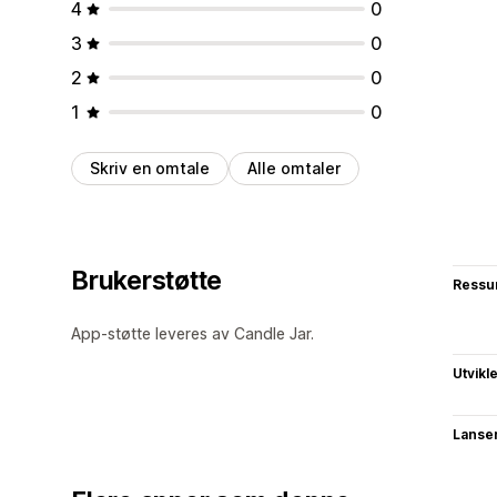
4
0
3
0
2
0
1
0
Skriv en omtale
Alle omtaler
Brukerstøtte
Ressu
App-støtte leveres av Candle Jar.
Utvikl
Lanse