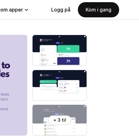
nom apper
Logg på
Kom i gang
+ 3 til