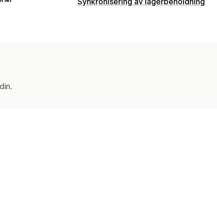
Synkronisering av lagerbeholdning
Synkroniseringstype
Bestillinger
Priser
Produktinformasj
Multibutikk
Automatisk
Manual
din.