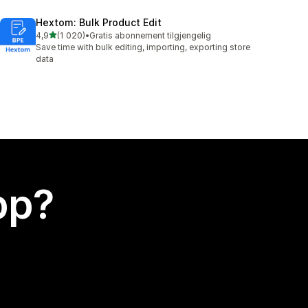
Hextom: Bulk Product Edit
av 5 stjerner
4,9
(1 020)
•
Gratis abonnement tilgjengelig
Totalt 1020 omtaler
Save time with bulk editing, importing, exporting store
data
app?