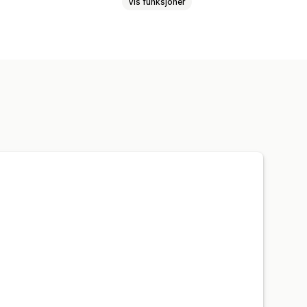
Vis funksjoner
on
Varianter
SKU-er
Multi-channel