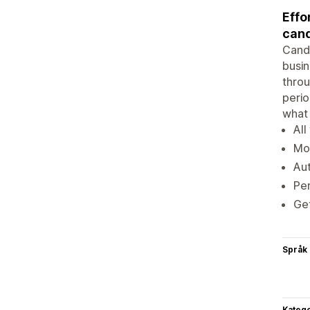
Effo
cand
Candl
busin
throu
perio
what 
All
Mon
Aut
Per
Get
Språk
Katego