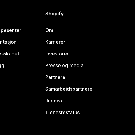
Shopify
lpesenter
Om
ntasjon
Karrierer
lesskapet
Investorer
gg
Presse og media
Partnere
Samarbeidspartnere
Juridisk
Tjenestestatus