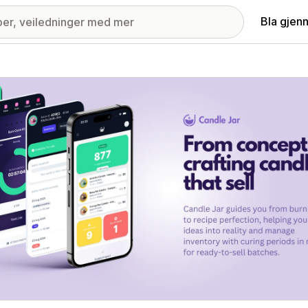
Bla gjen
ri med fremhevede bilder