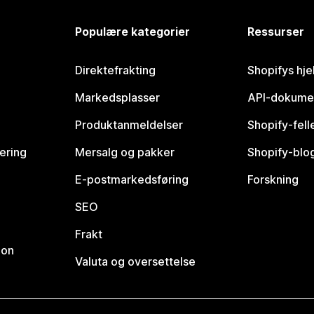
Populære kategorier
Ressurser
Direktefrakting
Shopifys hje
Markedsplasser
API-dokume
Produktanmeldelser
Shopify-fel
vering
Mersalg og pakker
Shopify-blo
E-postmarkedsføring
Forskning
SEO
Frakt
jon
Valuta og oversettelse