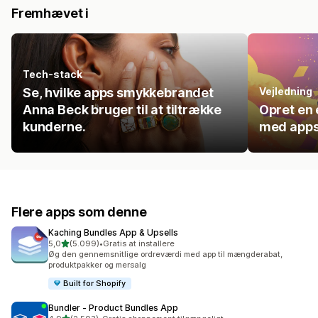
Fremhævet i
Tech-stack
Se, hvilke apps smykkebrandet
Vejledning
Anna Beck bruger til at tiltrække
Opret en 
kunderne.
med apps
Flere apps som denne
Kaching Bundles App & Upsells
ud af 5 stjerner
5,0
(5.099)
•
Gratis at installere
5099 anmeldelser i alt
Øg den gennemsnitlige ordreværdi med app til mængderabat,
produktpakker og mersalg
Built for Shopify
Bundler ‑ Product Bundles App