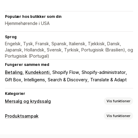
Populær hos butikker som din
Hjemmehørende i USA
Sprog
Engelsk, Tysk, Fransk, Spansk, Italiensk, Tjekkisk, Dansk,
Japansk, Hollandsk, Svensk, Tyrkisk, Portugisisk (Brasilien), og
Portugisisk (Portugal)
Fungerer sammen med
Betaling
Kundekonti
Shopify Flow
Shopify-administrator
Gift Box
Intelligems
Search & Discovery
Translate & Adapt
Kategorier
Mersalg og krydssalg
Vis funktioner
Tilpasning
Produktsampak
Vis funktioner
Mersalg i indkøbskurv
Mersalg ved betaling
Pakketyper
Mersalg på produktside
Annonceringslinje
Statuslinje
Miks og match-pakker
Mersalgspakker
Krydssalgspakker