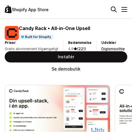
Shopify App Store
Candy Rack • All‑in‑One Upsell
Built for Shopify
Priser
Bedømmelse
Udvikler
Gratis abonnement tilgængeligt
4,9
(221)
Digismoothie
Installér
Se demobutik