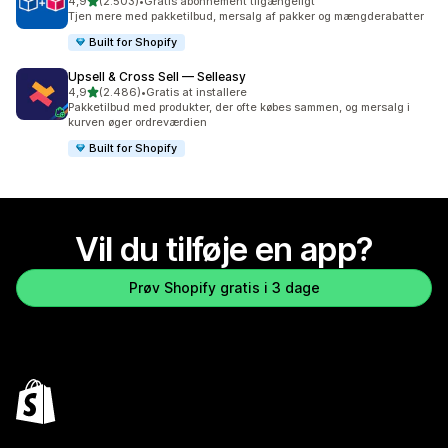
ud af 5 stjerner
4,9
(2.503)
•
Gratis abonnement tilgængeligt
2503 anmeldelser i alt
Tjen mere med pakketilbud, mersalg af pakker og mængderabatter
Built for Shopify
Upsell & Cross Sell — Selleasy
ud af 5 stjerner
4,9
(2.486)
•
Gratis at installere
2486 anmeldelser i alt
Pakketilbud med produkter, der ofte købes sammen, og mersalg i
kurven øger ordreværdien
Built for Shopify
Vil du tilføje en app?
Prøv Shopify gratis i 3 dage