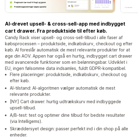
AI-drevet upsell- & cross-sell-app med indbygget
cart drawer. Fra produktside til efter køb.
Candy Rack viser upsell- og cross-sell-tilbud i alle faser af
købsprocessen – produktside, indkøbskurv, checkout og efter
køb. AI foreslår automatisk de mest relevante produkter for at
øge din AOV. Appen har også en hurtig, indbygget cart drawer
med avancerede funktioner som en belønningsbar. Udviklet i
EU, ingen følsomme data indsamles, fuldt GDPR-kompatibel.
Flere placeringer: produktside, indkøbskurv, checkout og
efter køb.
AI-tilstand: AI-algoritmen vælger automatisk de mest
relevante produkter.
[NY] Cart drawer: hurtig udtrækskurv med indbyggede
upsell-tilbud.
A/B-test: test og optimer dine tilbud for bedste resultater
(via Intelligems).
Skræddersyet design: passer perfekt ind i din shop på alle
enheder.