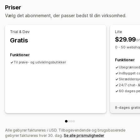
Takkeside med mersalg
Tilføjelser med 1 klik
Priser
Ofte købt sammen
Relaterede produkter
Fastgjort indkøbskurv
Indkøbskurvskuffe
Pop op-vinduer
Vælg det abonnement, der passer bedst til din virksomhed.
Digitale produkter
Fysiske produkter
Tilpassede pakker
Tilpasset CSS
Tilpasset HTML
Træk og slip-editor
Multivaluta
Flere sprog
Tilpassede regler
Priser, du kan angive
Trial & Dev
Lite
Faste priser
Rabatter
Faste rabatter
Procentrabatter
Tilbud og anbefalinger
$29.99
Gratis
o
Rabatter i indkøbskurv
Gratis levering
Garantier
Leveringsforsikring
Gratis gaver
0 - 50 websho
Køb én, og få én gratis
Gaveindpakning
Gratis levering
Produkttilføjelser
Funktioner
Funktioner
Produktanbefalinger
Ofte købt sammen
Sampak
Til prøve- og udviklingsbutikker
Ubegrænsede
Anbefalinger med kunstig intelligens
Prioriteret behandling
Indbygget c
Skræddersye
Analyser
24/7 chat- &
A/B-test
Klikrater
Konverteringsrater
Anbefalet ydeevne
60 dages pe
Ydeevne af tragt
8-dages grati
Alle gebyrer faktureres i USD. Tilbagevendende og brugsbaserede
gebyrer faktureres hver 30. dag.
Se alle prismuligheder