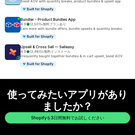
Boost AOV with quantity breaks, product bundles & upsell app
Built for Shopify
Bundler ‑ Product Bundles App
5つ星中
4.9
(2,501)
•
無料プランあり
合計レビュー数：2501件
Earn more with bundle offers, bundle upsells & quantity breaks
Built for Shopify
Upsell & Cross Sell — Selleasy
5つ星中
4.9
(2,480)
•
無料インストール
合計レビュー数：2480件
Frequently bought together bundles & in cart upsell, boost AOV
Built for Shopify
使ってみたいアプリがあり
ましたか？
Shopifyを3日間無料でお試しください