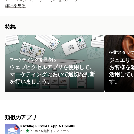
詳細を見る
特集
技術スタッ
マーケティングを最適化
ジュエリー
ウェブピクセルアプリを使用して、
お客様を
マーケティングにおいて適切な判断
活用して
を行いましょう。
す。
類似のアプリ
Kaching Bundles App & Upsells
5つ星中
5.0
(5,088)
•
無料インストール
合計レビュー数：5088件