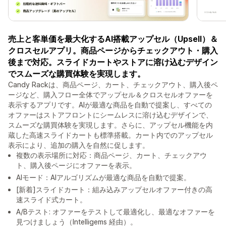
売上と客単価を最大化するAI搭載アップセル（Upsell）＆
クロスセルアプリ。商品ページからチェックアウト・購入
後まで対応。スライドカートやストアに溶け込むデザイン
でスムーズな購買体験を実現します。
Candy Rackは、商品ページ、カート、チェックアウト、購入後ペ
ージなど、購入フロー全体でアップセル＆クロスセルオファーを
表示するアプリです。AIが最適な商品を自動で提案し、すべての
オファーはストアフロントにシームレスに溶け込むデザインで、
スムーズな購買体験を実現します。さらに、アップセル機能を内
蔵した高速スライドカートも標準搭載。カート内でのアップセル
表示により、追加の購入を自然に促します。
複数の表示場所に対応：商品ページ、カート、チェックアウ
ト、購入後ページにオファーを表示。
AIモード：AIアルゴリズムが最適な商品を自動で提案。
[新着]スライドカート：組み込みアップセルオファー付きの高
速スライド式カート。
A/Bテスト: オファーをテストして最適化し、最適なオファーを
見つけましょう（Intelligems 経由）。