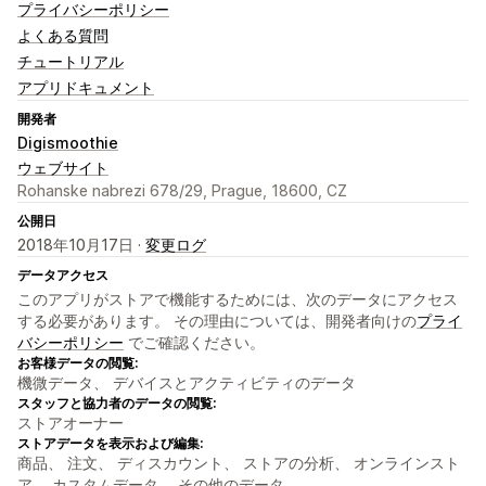
プライバシーポリシー
よくある質問
チュートリアル
アプリドキュメント
開発者
Digismoothie
ウェブサイト
Rohanske nabrezi 678/29, Prague, 18600, CZ
公開日
2018年10月17日 ·
変更ログ
データアクセス
このアプリがストアで機能するためには、次のデータにアクセス
する必要があります。 その理由については、開発者向けの
プライ
バシーポリシー
でご確認ください。
お客様データの閲覧:
機微データ、 デバイスとアクティビティのデータ
スタッフと協力者のデータの閲覧:
ストアオーナー
ストアデータを表示および編集:
商品、 注文、 ディスカウント、 ストアの分析、 オンラインスト
ア、 カスタムデータ、 その他のデータ