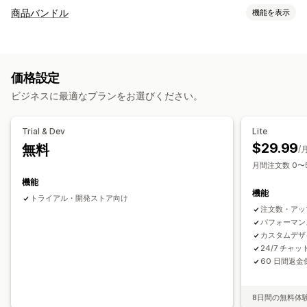
カスタマイズ
商品バンドル
機能を表示
カートでのアップセル
チェックアウト時のアップセル
バンドルタイプ
商品ページでのアップセル
お知らせバー
進捗バー
組み合わせバンドル
アップセルバンドル
クロスセルバンドル
お礼ページでのアップセル
ワンクリックアドオン
価格設定
よく合わせて買われている商品
関連商品
デジタル商品
常時表示カート
カートドロワー
ポップアップ
カスタムCSS
ビジネスに最適なプランをお選びください。
有形商品
カスタムバンドル
カスタムHTML
ドラッグ&ドロップエディタ
複数通貨
複数言語
カスタムルール
設定可能な価格設定方式
Trial & Dev
Lite
固定価格設定
ディスカウント
一律割引
オファーとおすすめ
$29.99
無料
/
割引率によるディスカウント
カートディスカウント
無料配送
保証
配送保証
無料ギフト
ギフト包装
無料配送
商品アドオン
月間注文数 0〜
BOGO
おすすめ商品
よく同時購入される商品
バンドル
機能
機能
AIによるおすすめ
優先処理
トライアル・開発ストア向け
注文数・アッ
分析
パフォーマン
カスタムデザ
A/Bテスト
クリックスルー率
コンバージョン率
24/7 チャ
おすすめ情報のパフォーマンス
ファネルのパフォーマンス
60 日間返金
8日間の無料体