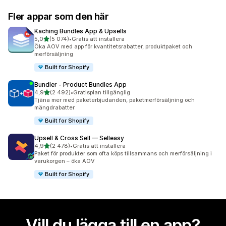
Fler appar som den här
Kaching Bundles App & Upsells
av 5 stjärnor
5,0
(5 074)
•
Gratis att installera
5074 recensioner totalt
Öka AOV med app för kvantitetsrabatter, produktpaket och
merförsäljning
Built for Shopify
Bundler ‑ Product Bundles App
av 5 stjärnor
4,9
(2 492)
•
Gratisplan tillgänglig
2492 recensioner totalt
Tjäna mer med paketerbjudanden, paketmerförsäljning och
mängdrabatter
Built for Shopify
Upsell & Cross Sell — Selleasy
av 5 stjärnor
4,9
(2 478)
•
Gratis att installera
2478 recensioner totalt
Paket för produkter som ofta köps tillsammans och merförsäljning i
varukorgen – öka AOV
Built for Shopify
Vill du lägga till en app?