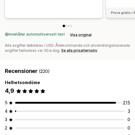
A/B-testning
Klickfrekvenser
Konverteringsgrad
Prova gratis i
Rekommendation om prestanda
Trattens prestanda
Innehåller automatöversatt text
Visa original
Alla avgifter debiteras i USD. Återkommande och användningsbaserade
avgifter faktureras var 30:e dag.
Se alla prisalternativ
Recensioner
(220)
Helhetsomdöme
4,9
5
215
4
3
3
0
2
0