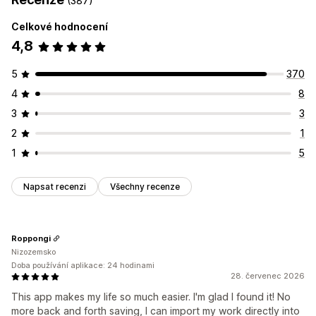
(387)
Generativní vyplnění
Vodoznaky
Migrace dat
Celkové hodnocení
Kolekce
Produkty
4,8
5
370
4
8
3
3
2
1
1
5
Napsat recenzi
Všechny recenze
Roppongi
Nizozemsko
Doba používání aplikace: 24 hodinami
28. červenec 2026
This app makes my life so much easier. I'm glad I found it! No
more back and forth saving, I can import my work directly into