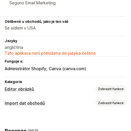
Seguno Email Marketing.
Oblíbené u obchodů, jako je ten váš
Se sídlem v USA
Jazyky
angličtina
Tato aplikace není přeložena do jazyka čeština
Funguje s:
Administrátor Shopify
Canva (canva.com)
Kategorie
Editor obrázků
Zobrazit funkce
Optimalizace obrázků
Import dat obchodů
Zobrazit funkce
Automatická optimalizace
Odebrání pozadí
Synchronizace dat
Komprese obrázků
Kontrola kvality
Synchronizace produktů
Synchronizace v reálném čase
Generování pomocí umělé inteligence
Vlastní pozadí
Recenze