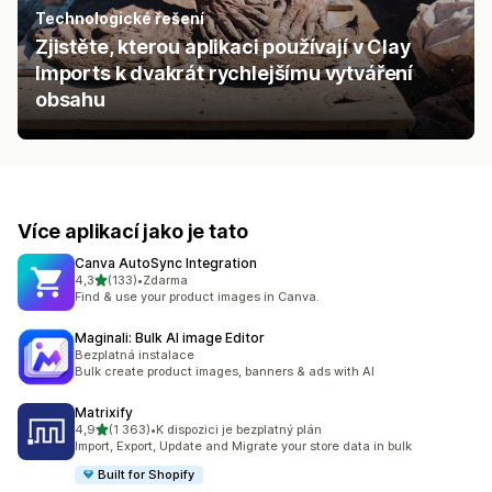
Technologické řešení
Zjistěte, kterou aplikaci používají v Clay
Imports k dvakrát rychlejšímu vytváření
obsahu
Více aplikací jako je tato
Canva AutoSync Integration
z 5 hvězd
4,3
(133)
•
Zdarma
Celkový počet recenzí: 133
Find & use your product images in Canva.
Maginali: Bulk AI image Editor
Bezplatná instalace
Bulk create product images, banners & ads with AI
Matrixify
z 5 hvězd
4,9
(1 363)
•
K dispozici je bezplatný plán
Celkový počet recenzí: 1363
Import, Export, Update and Migrate your store data in bulk
Built for Shopify