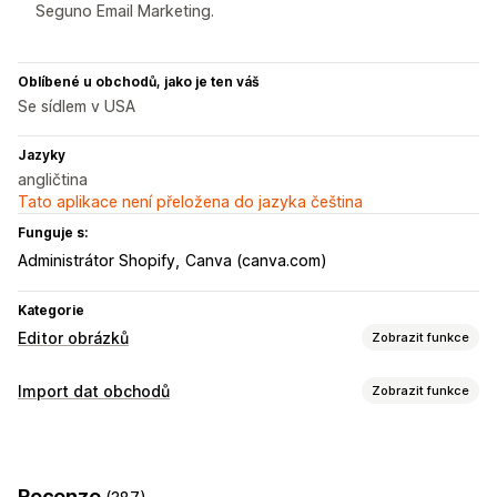
Seguno Email Marketing.
Oblíbené u obchodů, jako je ten váš
Se sídlem v USA
Jazyky
angličtina
Tato aplikace není přeložena do jazyka čeština
Funguje s:
Administrátor Shopify
Canva (canva.com)
Kategorie
Editor obrázků
Zobrazit funkce
Optimalizace obrázků
Import dat obchodů
Zobrazit funkce
Automatická optimalizace
Odebrání pozadí
Synchronizace dat
Komprese obrázků
Kontrola kvality
Synchronizace produktů
Synchronizace v reálném čase
Generování pomocí umělé inteligence
Vlastní pozadí
Recenze