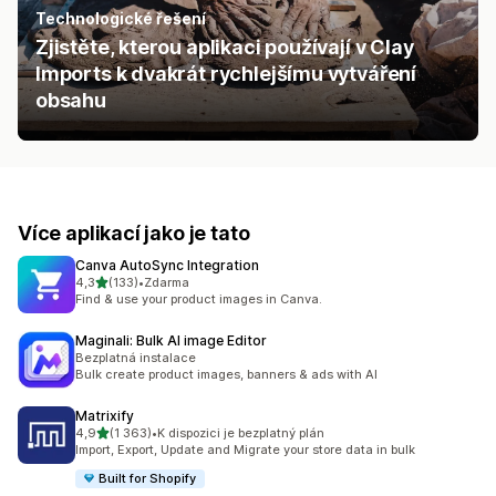
Technologické řešení
Zjistěte, kterou aplikaci používají v Clay
Imports k dvakrát rychlejšímu vytváření
obsahu
Více aplikací jako je tato
Canva AutoSync Integration
z 5 hvězd
4,3
(133)
•
Zdarma
Celkový počet recenzí: 133
Find & use your product images in Canva.
Maginali: Bulk AI image Editor
Bezplatná instalace
Bulk create product images, banners & ads with AI
Matrixify
z 5 hvězd
4,9
(1 363)
•
K dispozici je bezplatný plán
Celkový počet recenzí: 1363
Import, Export, Update and Migrate your store data in bulk
Built for Shopify