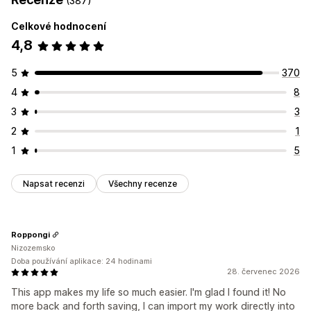
(387)
Generativní vyplnění
Vodoznaky
Migrace dat
Celkové hodnocení
Kolekce
Produkty
4,8
5
370
4
8
3
3
2
1
1
5
Napsat recenzi
Všechny recenze
Roppongi
Nizozemsko
Doba používání aplikace: 24 hodinami
28. červenec 2026
This app makes my life so much easier. I'm glad I found it! No
more back and forth saving, I can import my work directly into